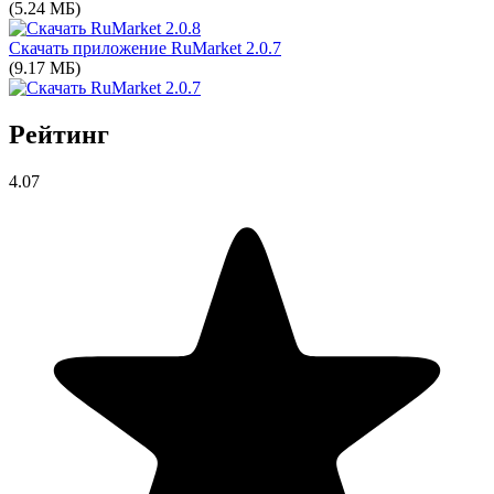
(5.24 МБ)
Скачать приложение RuMarket
2.0.7
(9.17 МБ)
Рейтинг
4.07