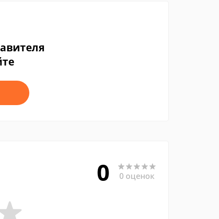
тавителя
йте
0
0 оценок