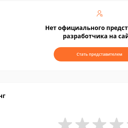
Нет официального предс
разработчика на са
Стать представителем
нг