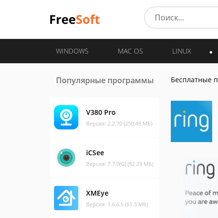
WINDOWS
MAC OS
LINUX
Популярные программы
Бесплатные 
V380 Pro
Версия: 2.2.70 (250.49 МБ)
iCSee
Версия: 7.7.0(G) (82.29 МБ)
XMEye
Версия: 1.6.6.5 (61.3 МБ)