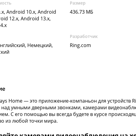
мость
Размер
.x, Android 10.x, Android
436.73 МБ
oid 12.x, Android 13.x,
4.x
Разработчик
Английский, Немецкий,
Ring.com
ский
ие
lways Home — это приложение-компаньон для устройств R
 над умными дверными звонками, камерами видеонабл
ем. С его помощью вы всегда будете в курсе происходя
о из любой точки мира.
ляйте камерами видеонаблюдения на хо