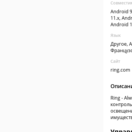
Совмести
Android 9
11.x, Andr
Android 1
Язык
Другое, 
Француз
Сайт
ring.com
Описан
Ring - A
контроль
освещени
имуществ
Управ