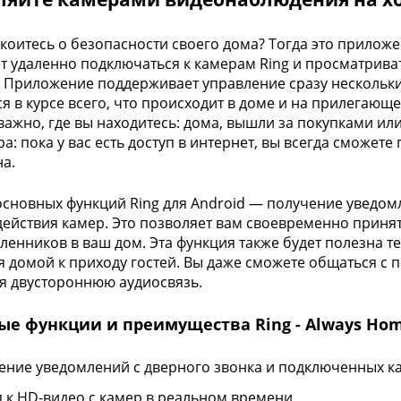
коитесь о безопасности своего дома? Тогда это прилож
т удаленно подключаться к камерам Ring и просматрива
 Приложение поддерживает управление сразу нескольки
ся в курсе всего, что происходит в доме и на прилегающ
важно, где вы находитесь: дома, вышли за покупками ил
ра: пока у вас есть доступ в интернет, вы всегда сможет
а.
основных функций Ring для Android — получение уведо
действия камер. Это позволяет вам своевременно приня
енников в ваш дом. Эта функция также будет полезна тем
я домой к приходу гостей. Вы даже сможете общаться с 
я двустороннюю аудиосвязь.
ые функции и преимущества Ring - Always Hom
ение уведомлений с дверного звонка и подключенных к
п к HD-видео с камер в реальном времени