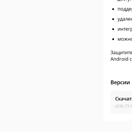
подде
удале
интег
можно
Защитите
Android с
Версии
Скачат
(436.73 