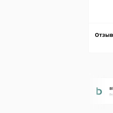
Отзы
B
Ве