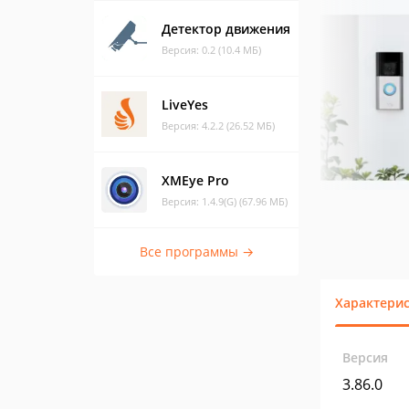
Детектор движения
Версия: 0.2 (10.4 МБ)
LiveYes
Версия: 4.2.2 (26.52 МБ)
XMEye Pro
Версия: 1.4.9(G) (67.96 МБ)
Все программы →
Характери
Версия
3.86.0