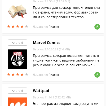
Версия: 3.2.55-1 (12.68 МБ)
Программа для комфортного чтения кни
г с экрана, чтения вслух, форматирован
ия и конвертирования текстов.
★
★
★
★
★
★
★
★
★
★
Лицензия:
Платно
Marvel Comics
Android
Версия: 3.10.20.31 (7.4 МБ)
Программа, которая позволяет читать л
учшие комиксы с вашими любимыми пе
рсонажами на экране вашего мобильног
о устройства.
★
★
★
★
★
★
★
★
★
★
Лицензия:
Платно
Wattpad
Android
Версия: 11.14.1 (132.42 МБ)
Эта программа откроет вам доступ к ми