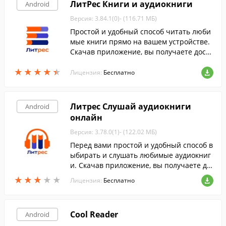
ЛитРес Книги и аудиокниги
Android
Версия: 3.84.1(0)- (116.71 МБ)
Простой и удобный способ читать люби
мые книги прямо на вашем устройстве.
Скачав приложение, вы получаете досту
п к полному каталогу русскоязычных кн
★
★
★
★
★
★
★
★
★
★
иг ЛитРес от горячих новинок до класси
Лицензия:
Бесплатно
ки.
Литрес Слушай аудиокниги
Android
онлайн
Версия: 3.78.0(1)- (122.02 МБ)
Перед вами простой и удобный способ в
ыбирать и слушать любимые аудиокниг
и. Скачав приложение, вы получаете до
ступ к каталогу аудиокниг, включающем
★
★
★
★
★
★
★
★
★
★
Лицензия:
Бесплатно
у более 13000 наименований.
Cool Reader
Android