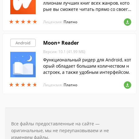
ллионам лучших книг всех жанров, кото
рые вы сможете читать прямо со своего
Android-гаджета, совершенно бесплатн
★
★
★
★
★
★
★
★
★
★
о.
Лицензия:
Платно
Moon+ Reader
Android
Версия: 10.1 (41.99 МБ)
Функциональный ридер для Android, кот
орый обладает большим количеством н
астроек, а также удобным интерфейсом.
★
★
★
★
★
★
★
★
★
★
Лицензия:
Платно
Все файлы предоставленные на сайте —
оригинальные, мы не переупаковываем и не
изменяем файлы.