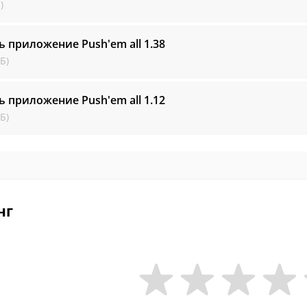
)
ь приложение Push'em all
1.38
Б)
ь приложение Push'em all
1.12
Б)
нг