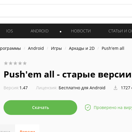
IOS
ANDROID
НОВОСТИ
СТАТЬИ И 
программы
Android
Игры
Аркады и 2D
Push'em all
Push'em all - старые версии
Версия:
1.47
Лицензия:
Бесплатно для Android
1727 
Скачать
Проверено на вир
стики
Версии