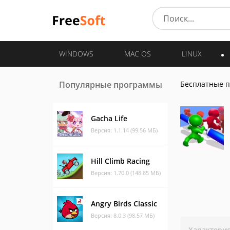
WINDOWS
MAC OS
LINUX
Популярные программы
Бесплатные 
Gacha Life
Версия: 1.1.14 (99.56 МБ)
Hill Climb Racing
Версия: 1.70.0 (148.85 МБ)
Angry Birds Classic
Версия: 8.0.3 (98.57 МБ)
Характери