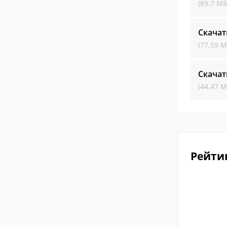
(89.7 МБ
Скачат
(77.59 М
Скачат
(44.47 М
Рейти