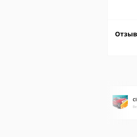
Отзы
C
Ве