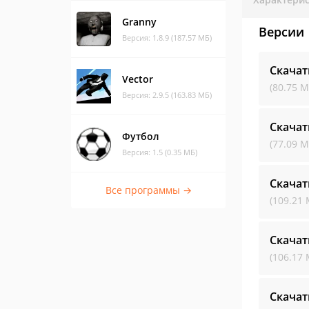
Granny
Версии
Версия: 1.8.9 (187.57 МБ)
Скачат
Vector
(80.75 М
Версия: 2.9.5 (163.83 МБ)
Скачат
Футбол
(77.09 М
Версия: 1.5 (0.35 МБ)
Скачат
Все программы →
(109.21 
Скачат
(106.17 
Скачат