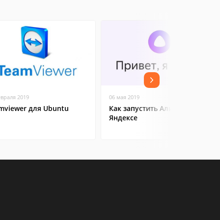
евраля 2019
06 мая 2019
mviewer для Ubuntu
Как запустить Алису в
Яндексе