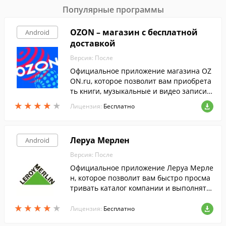
Популярные программы
OZON – магазин с бесплатной
Android
доставкой
Версия: После
Официальное приложение магазина OZ
ON.ru, которое позволит вам приобрета
ть книги, музыкальные и видео записи,
игры, товары для дома и детей, космети
★
★
★
★
★
★
★
★
★
★
Лицензия:
Бесплатно
ку, ювелирные изделия и многое другое.
Леруа Мерлен
Android
Версия: После
Официальное приложение Леруа Мерле
н, которое позволит вам быстро просма
тривать каталог компании и выполнять
поиск товаров по штрих-коду.
★
★
★
★
★
★
★
★
★
★
Лицензия:
Бесплатно