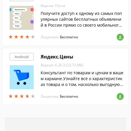
Версия: После
Получите доступ к одному из самых поп
улярных сайтов бесплатных объявлени
й в России прямо со своего мобильного
устройства.
★
★
★
★
★
★
★
★
★
★
Лицензия:
Бесплатно
Яндекс.Цены
Android
Версия: 6.26.3 (23.73 МБ)
Консультант по товарам и ценам в ваше
м кармане.Узнайте всё о характеристик
ах товара и о том, насколько выгодную ц
ену на него вам предлагает тот или ино
★
★
★
★
★
★
★
★
★
★
й магазин.
Лицензия:
Бесплатно