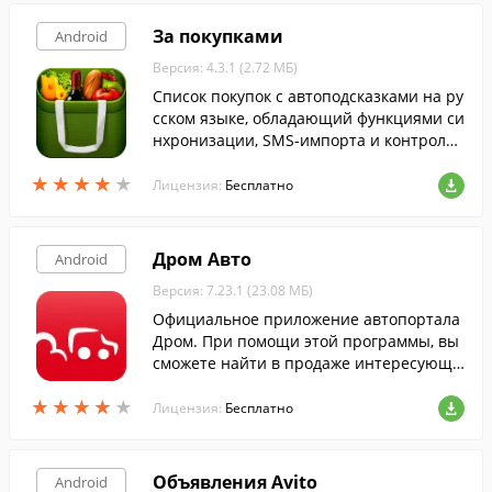
За покупками
Android
Версия: 4.3.1 (2.72 МБ)
Cписок покупок с автоподсказками на ру
сском языке, обладающий функциями си
нхронизации, SMS-импорта и контроля
расходов.
★
★
★
★
★
★
★
★
★
★
Лицензия:
Бесплатно
Дром Авто
Android
Версия: 7.23.1 (23.08 МБ)
Официальное приложение автопортала
Дром. При помощи этой программы, вы
сможете найти в продаже интересующи
й автомобиль, либо создать объявление
★
★
★
★
★
★
★
★
★
★
о продаже собственного транспортного
Лицензия:
Бесплатно
средства.
Объявления Avito
Android