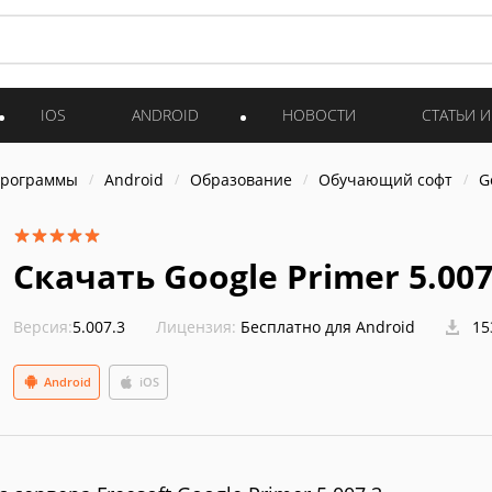
IOS
ANDROID
НОВОСТИ
СТАТЬИ 
программы
Android
Образование
Обучающий софт
G
Скачать Google Primer 5.007
Версия:
5.007.3
Лицензия:
Бесплатно для Android
15
Android
iOS