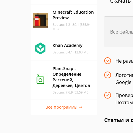
Скачать 
Minecraft Education
Preview
Версия: 1.21.80.1 (555.94
МБ)
Все файл
Khan Academy
Версия: 8.4.1 (12.03 МБ)
Не раз
PlantSnap -
Определение
Логоти
Растений,
Google 
Деревьев, Цветов
Версия: 7.6.9 (53.59 МБ)
Провер
Поэтом
Все программы →
Статьи и 