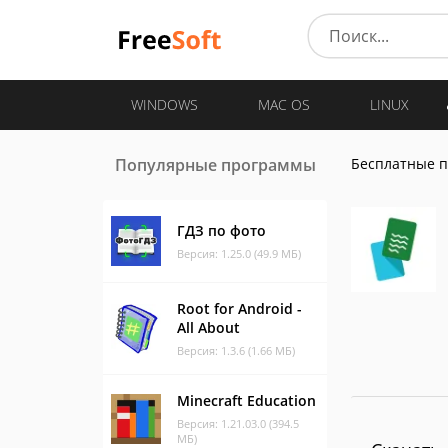
WINDOWS
MAC OS
LINUX
Популярные программы
Бесплатные 
ГДЗ по фото
Версия: 1.25.0 (49.9 МБ)
Root for Android -
All About
Версия: 1.3.6 (1.66 МБ)
Minecraft Education
Версия: 1.21.03.0 (394.5
МБ)