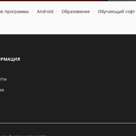
ые программы
Android
Образование
Обучающий софт
РМАЦИЯ
кты
ма