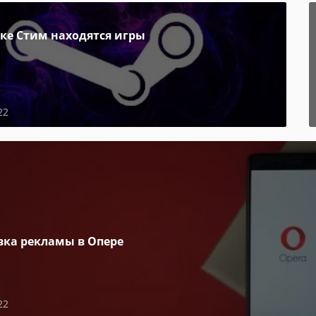
пке Стим находятся игры
22
вка рекламы в Опере
22