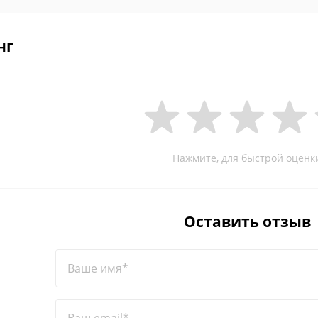
нг
Нажмите, для быстрой оценк
Оставить отзыв
Ваше имя*