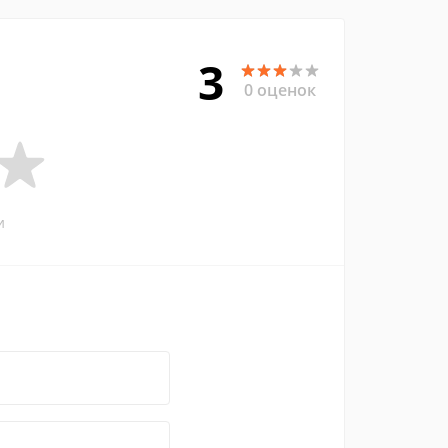
3
0 оценок
и