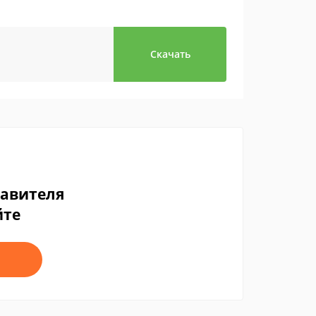
Скачать
тавителя
йте