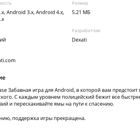
мость
Размер
.x, Android 3.x, Android 4.x,
5.21 МБ
.x
Разработчик
кий
Dexati
ti.com
ие
hase Забавная игра для Android, в которой вам предстои
кого. С каждым уровнем полицейский бежит все быстрее
вий и перескакивайте ямы на пути к спасению.
нию, поддержка игры прекращена.