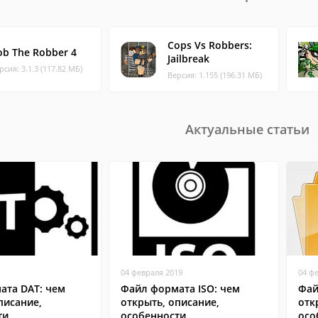
Cops Vs Robbers:
ob The Robber 4
Jailbreak
рсия: 3.1.3 (117.82 МБ)
Версия: 1.155 (196.31 МБ)
Актуальные статьи
04 февраля 2019
04 ф
ата DAT: чем
Файл формата ISO: чем
Фай
писание,
открыть, описание,
отк
ти
особенности
осо