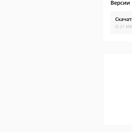
Версии
Скачат
(5.21 МБ