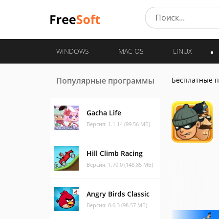
WINDOWS
MAC OS
LINUX
Популярные программы
Бесплатные 
Gacha Life
Версия: 1.1.14 (99.56 МБ)
Hill Climb Racing
Версия: 1.70.0 (148.85 МБ)
Angry Birds Classic
Версия: 8.0.3 (98.57 МБ)