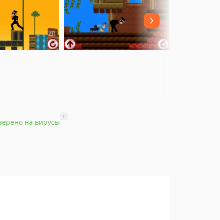
?
верено на вирусы