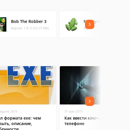
Bob The Robber 3
Froggy Hunt
Версия: 1.8.12 (23.37 МБ)
Версия: 1.0 (0.3 МБ)
евраля 2019
31 мая 2019
л формата exe: чем
Как ввести ключ в Steam на
рыть, описание,
телефоне
бенности