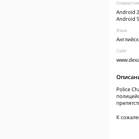
Совмести
Android 2
Android 5
Язык
Английс
Сайт
www.dexa
Описан
Police C
полицейс
препятст
К сожале