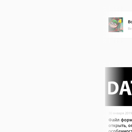
B
Ве
30 января 2019
Файл форм
открыть, о
особеннос