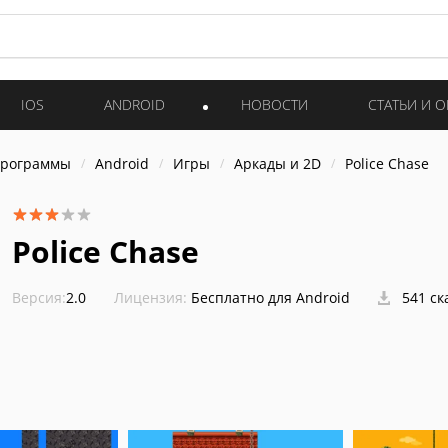
IOS
ANDROID
НОВОСТИ
СТАТЬИ И 
программы
Android
Игры
Аркады и 2D
Police Chase
Police Chase
Версия:
2.0
Лицензия:
Бесплатно для Android
541 ск