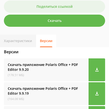
Поделиться ссылкой
Скачать
Характеристики
Версии
Версии
Скачать приложение Polaris Office + PDF
Editor
9.9.20
(178.51 МБ)
Скачать приложение Polaris Office + PDF
Editor
9.9.19
(164.08 МБ)