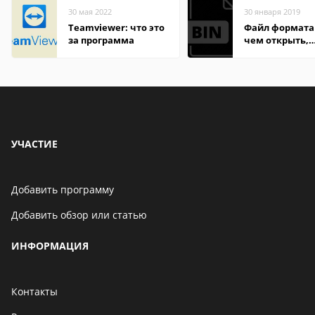
30 мая 2022
30 января 2019
Teamviewer: что это
Файл формата 
за программа
чем открыть,
описание,
особенности
УЧАСТИЕ
Добавить программу
Добавить обзор или статью
ИНФОРМАЦИЯ
Контакты