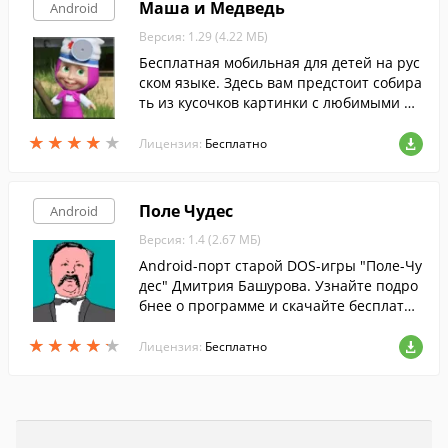
Маша и Медведь
Android
Версия: 1.29 (4.22 МБ)
Бесплатная мобильная для детей на рус
ском языке. Здесь вам предстоит собира
ть из кусочков картинки с любимыми пе
рсонажами.
★
★
★
★
★
★
★
★
★
★
Лицензия:
Бесплатно
Поле Чудес
Android
Версия: 1.4 (2.67 МБ)
Android-порт старой DOS-игры "Поле-Чу
дес" Дмитрия Башурова. Узнайте подро
бнее о программе и скачайте бесплатн
о!
★
★
★
★
★
★
★
★
★
★
Лицензия:
Бесплатно