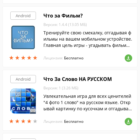
Что за Фильм?
Android
Версия: 1.4.4 (13.05 МБ)
Тренируйте свою смекалку, отгадывая ф
ильмы на вашем мобильном устройстве.
Главная цель игры - угадывать фильмы
по их кадрам.
★
★
★
★
★
★
★
★
★
★
Лицензия:
Бесплатно
Что За Слово НА РУССКОМ
Android
Версия: 1 (3.26 МБ)
Увлекательная игра для всех ценителей
"4 фото 1 слово" на русском языке. Откр
ывай картинку по кусочкам и отгадывай
слово.
★
★
★
★
★
★
★
★
★
★
Лицензия:
Бесплатно