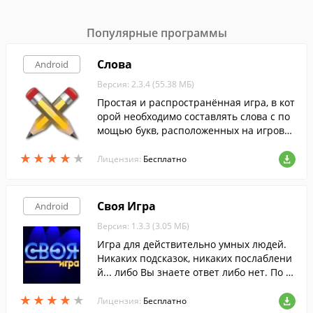
Популярные программы
Слова
Android
Версия: 2.3.4 (55.38 МБ)
Простая и распространённая игра, в кот
орой необходимо составлять слова с по
мощью букв, расположенных на игрово
м поле.
★
★
★
★
★
★
★
★
★
★
Лицензия:
Бесплатно
Своя Игра
Android
Версия: 1.3.3 (3.05 МБ)
Игра для действительно умных людей.
Никаких подсказок, никаких послаблени
й... либо Вы знаете ответ либо нет. По м
отивам телевикторины "Своя Игра" ( Jeo
★
★
★
★
★
★
★
★
★
★
pardy ).
Лицензия:
Бесплатно