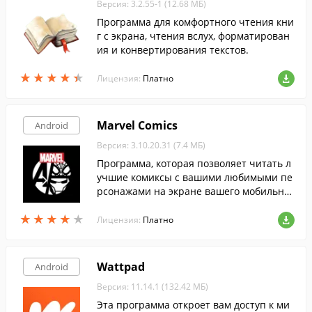
Версия: 3.2.55-1 (12.68 МБ)
Программа для комфортного чтения кни
г с экрана, чтения вслух, форматирован
ия и конвертирования текстов.
★
★
★
★
★
★
★
★
★
★
Лицензия:
Платно
Marvel Comics
Android
Версия: 3.10.20.31 (7.4 МБ)
Программа, которая позволяет читать л
учшие комиксы с вашими любимыми пе
рсонажами на экране вашего мобильног
о устройства.
★
★
★
★
★
★
★
★
★
★
Лицензия:
Платно
Wattpad
Android
Версия: 11.14.1 (132.42 МБ)
Эта программа откроет вам доступ к ми