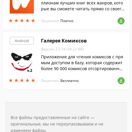
ллионам лучших книг всех жанров, кото
рые вы сможете читать прямо со своего
Android-гаджета, совершенно бесплатн
★
★
★
★
★
★
★
★
★
★
о.
Лицензия:
Платно
Галерея Комиксов
Android
Версия: 2.5.18 (34.22 МБ)
Приложение для чтения комиксов с пря
мым доступом в базу, которая содержит
более 90 000 комиксов отсортированных
по издательствам и по дате выхода.
★
★
★
★
★
★
★
★
★
★
Лицензия:
Бесплатно
Все файлы предоставленные на сайте —
оригинальные, мы не переупаковываем и не
изменяем файлы.