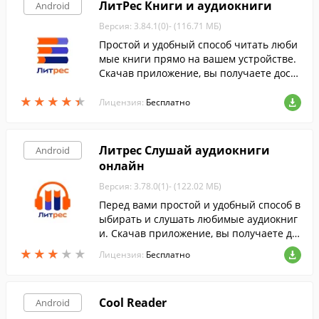
ЛитРес Книги и аудиокниги
Android
Версия: 3.84.1(0)- (116.71 МБ)
Простой и удобный способ читать люби
мые книги прямо на вашем устройстве.
Скачав приложение, вы получаете досту
п к полному каталогу русскоязычных кн
★
★
★
★
★
★
★
★
★
★
иг ЛитРес от горячих новинок до класси
Лицензия:
Бесплатно
ки.
Литрес Слушай аудиокниги
Android
онлайн
Версия: 3.78.0(1)- (122.02 МБ)
Перед вами простой и удобный способ в
ыбирать и слушать любимые аудиокниг
и. Скачав приложение, вы получаете до
ступ к каталогу аудиокниг, включающем
★
★
★
★
★
★
★
★
★
★
Лицензия:
Бесплатно
у более 13000 наименований.
Cool Reader
Android