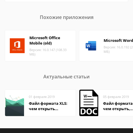
Похожие приложения
Microsoft Office
Microsoft Wor
Mobile (old)
Версия: 16.0.192 (2
Версия: 16.0.147 (108.33
МБ)
МБ)
Актуальные статьи
01 февраля 2019
05 февраля 2019
Файл формата XLS:
Файл формата
чем открыть
чем открыть,
онлайн, на
описание,
компьютере,
особенности
андроиде