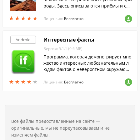
роды. Здесь описываются приёмы и спо
собы выживания в различных природн
★
★
★
★
★
★
★
★
★
★
ых условиях, реальные истории людей,
Лицензия:
Бесплатно
побывавших в экстремальных ситуация
х.
Интересные факты
Android
Версия: 5.1.1 (0.6 МБ)
Программа, которая демонстрирует мно
жество интересных любознательным л
юдям фактов о невероятном окружающе
м мире.
★
★
★
★
★
★
★
★
★
★
Лицензия:
Бесплатно
Все файлы предоставленные на сайте —
оригинальные, мы не переупаковываем и не
изменяем файлы.