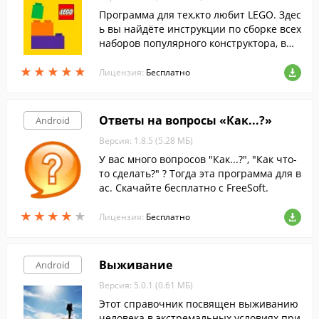
Программа для тех,кто любит LEGO. Здес
ь вы найдёте инструкции по сборке всех
наборов популярного конструктора, вып
ущенных с 2015 года.
★
★
★
★
★
★
★
★
★
★
Лицензия:
Бесплатно
Ответы на вопросы «Как...?»
Android
Версия: 1.8.5 (5.28 МБ)
У вас много вопросов "Как...?", "Как что-
то сделать?" ? Тогда эта программа для в
ас. Скачайте бесплатно с FreeSoft.
★
★
★
★
★
★
★
★
★
★
Лицензия:
Бесплатно
Выживание
Android
Версия: 5.0.1 (0.61 МБ)
Этот справочник посвящен выживанию
человека в экстремальных условиях при