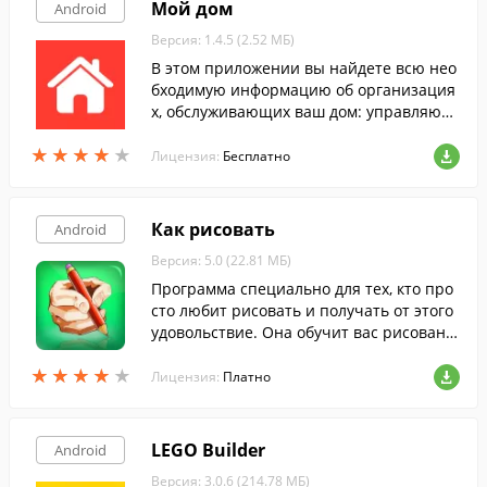
Мой дом
Android
Версия: 1.4.5 (2.52 МБ)
В этом приложении вы найдете всю нео
бходимую информацию об организация
х, обслуживающих ваш дом: управляющ
их компаниях, поликлиниках, участковы
★
★
★
★
★
★
★
★
★
★
х, ОВД, почтовых отделениях и других.
Лицензия:
Бесплатно
Как рисовать
Android
Версия: 5.0 (22.81 МБ)
Программа специально для тех, кто про
сто любит рисовать и получать от этого
удовольствие. Она обучит вас рисовани
ю 70 разных рисунков, включая сказочн
★
★
★
★
★
★
★
★
★
★
ых персонажей, животных, машин и т.д.
Лицензия:
Платно
LEGO Builder
Android
Версия: 3.0.6 (214.78 МБ)