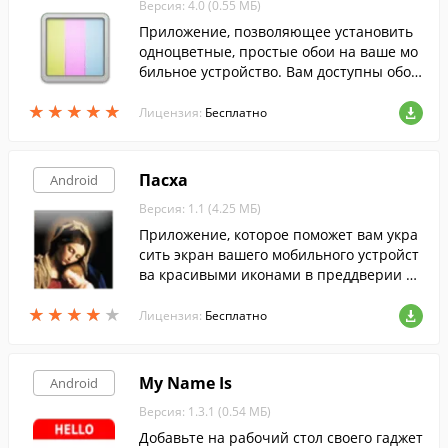
Версия: 4.0 (0.55 МБ)
Приложение, позволяющее установить
одноцветные, простые обои на ваше мо
бильное устройство. Вам доступны обои
как привычные черные или белые, так
★
★
★
★
★
★
★
★
★
★
и сочные розовые или кислотно-зелены
Лицензия:
Бесплатно
е.
Пасха
Android
Версия: 1.1 (4.25 МБ)
Приложение, которое поможет вам укра
сить экран вашего мобильного устройст
ва красивыми иконами в преддверии па
схи.
★
★
★
★
★
★
★
★
★
★
Лицензия:
Бесплатно
My Name Is
Android
Версия: 1.3.1 (0.54 МБ)
Добавьте на рабочий стол своего гаджет