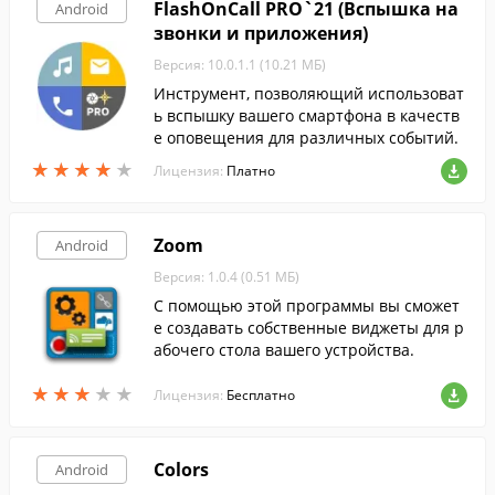
FlashOnCall PRO`21 (Вспышка на
Android
звонки и приложения)
Версия: 10.0.1.1 (10.21 МБ)
Инструмент, позволяющий использоват
ь вспышку вашего смартфона в качеств
е оповещения для различных событий.
★
★
★
★
★
★
★
★
★
★
Лицензия:
Платно
Zoom
Android
Версия: 1.0.4 (0.51 МБ)
С помощью этой программы вы сможет
е создавать собственные виджеты для р
абочего стола вашего устройства.
★
★
★
★
★
★
★
★
★
★
Лицензия:
Бесплатно
Colors
Android