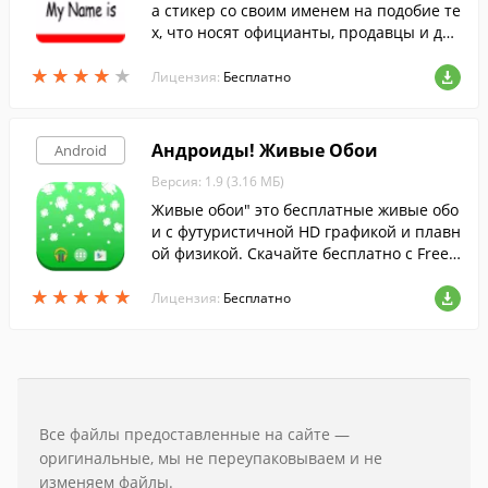
а стикер со своим именем на подобие те
х, что носят официанты, продавцы и дру
гие работники сферы продаж и услуг. П
★
★
★
★
★
★
★
★
★
★
рограмма позволяет задавать собственн
Лицензия:
Бесплатно
ый текст в полях и самостоятельно выби
рать шрифт.
Андроиды! Живые Обои
Android
Версия: 1.9 (3.16 МБ)
Живые обои" это бесплатные живые обо
и с футуристичной HD графикой и плавн
ой физикой. Скачайте бесплатно с FreeS
oft.
★
★
★
★
★
★
★
★
★
★
Лицензия:
Бесплатно
Все файлы предоставленные на сайте —
оригинальные, мы не переупаковываем и не
изменяем файлы.