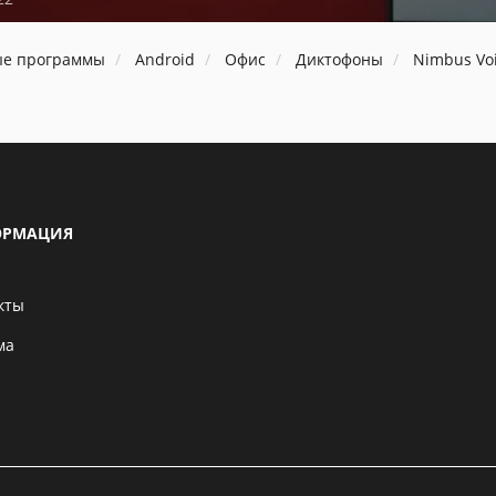
ые программы
Android
Офис
Диктофоны
Nimbus Voi
РМАЦИЯ
кты
ма