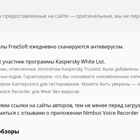
ы предоставленные на сайте — оригинальные, мы не пе
йлы FreeSoft ежедневно сканируются антивирусом.
t участник программы Kaspersky White List.
мы, отмеченные логотипом Kaspersky Trusted, были добавлены в 
ных кодов. Гарантируем, что Вы скачиваете неизмененные коп
ории Касперского для тестирования. Можете быть уверены — н
oice Recorder для Wear без вирусов.
яем ссылки на сайты авторов, тем не менее перед загру
миться с отзывами о приложении Nimbus Voice Recorder 
обзоры