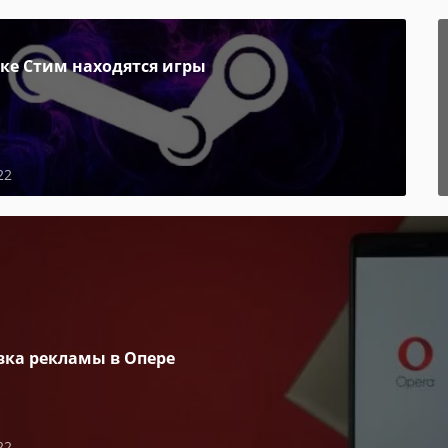
пке Стим находятся игры
22
вка рекламы в Опере
22