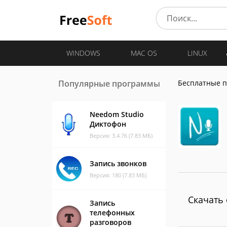
WINDOWS
MAC OS
LINUX
Популярные программы
Бесплатные 
Needom Studio
Диктофон
Версия: 3.4.76 (7.83 МБ)
Запись звонков
Версия: 180 (7.83 МБ)
Скачать 
Запись
телефонных
разговоров