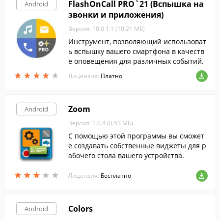
FlashOnCall PRO`21 (Вспышка на
Android
звонки и приложения)
Версия: 10.0.1.1 (10.21 МБ)
Инструмент, позволяющий использоват
ь вспышку вашего смартфона в качеств
е оповещения для различных событий.
★
★
★
★
★
★
★
★
★
★
Лицензия:
Платно
Zoom
Android
Версия: 1.0.4 (0.51 МБ)
С помощью этой программы вы сможет
е создавать собственные виджеты для р
абочего стола вашего устройства.
★
★
★
★
★
★
★
★
★
★
Лицензия:
Бесплатно
Colors
Android