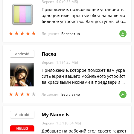
Версия: 4.0 (0.55 МБ)
Приложение, позволяющее установить
одноцветные, простые обои на ваше мо
бильное устройство. Вам доступны обои
как привычные черные или белые, так
★
★
★
★
★
★
★
★
★
★
и сочные розовые или кислотно-зелены
Лицензия:
Бесплатно
е.
Пасха
Android
Версия: 1.1 (4.25 МБ)
Приложение, которое поможет вам укра
сить экран вашего мобильного устройст
ва красивыми иконами в преддверии па
схи.
★
★
★
★
★
★
★
★
★
★
Лицензия:
Бесплатно
My Name Is
Android
Версия: 1.3.1 (0.54 МБ)
Добавьте на рабочий стол своего гаджет