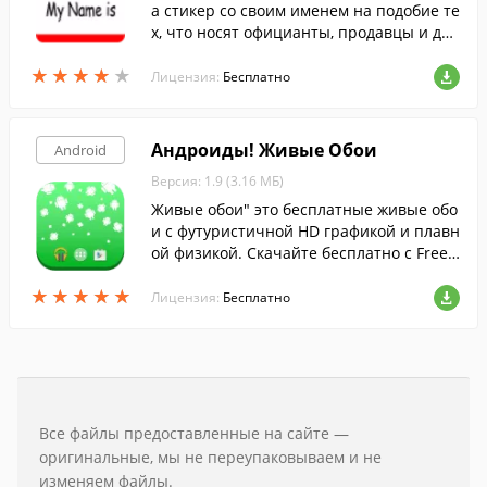
а стикер со своим именем на подобие те
х, что носят официанты, продавцы и дру
гие работники сферы продаж и услуг. П
★
★
★
★
★
★
★
★
★
★
рограмма позволяет задавать собственн
Лицензия:
Бесплатно
ый текст в полях и самостоятельно выби
рать шрифт.
Андроиды! Живые Обои
Android
Версия: 1.9 (3.16 МБ)
Живые обои" это бесплатные живые обо
и с футуристичной HD графикой и плавн
ой физикой. Скачайте бесплатно с FreeS
oft.
★
★
★
★
★
★
★
★
★
★
Лицензия:
Бесплатно
Все файлы предоставленные на сайте —
оригинальные, мы не переупаковываем и не
изменяем файлы.