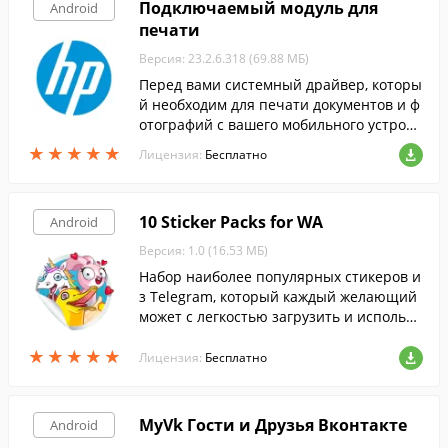
Подключаемый модуль для
Android
печати
Версия: 23.2.6.318 (69.88 МБ)
Перед вами системный драйвер, которы
й необходим для печати документов и ф
отографий с вашего мобильного устройс
тва на принтерах HP.
★
★
★
★
★
★
★
★
★
★
Лицензия:
Бесплатно
10 Sticker Packs for WA
Android
Версия: 1.0 (16.53 МБ)
Набор наиболее популярных стикеров и
з Telegram, который каждый желающий
может с легкостью загрузить и использо
вать в WhatsApp.
★
★
★
★
★
★
★
★
★
★
Лицензия:
Бесплатно
MyVk Гости и Друзья Вконтакте
Android