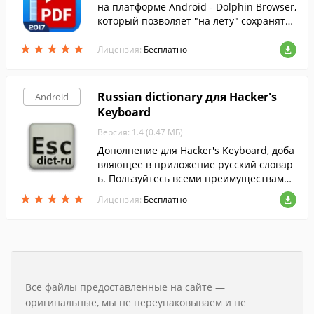
на платформе Android - Dolphin Browser,
который позволяет "на лету" сохранять
открытые веб-страницы в PDF-документ.
★
★
★
★
★
★
★
★
★
★
Лицензия:
Бесплатно
Russian dictionary для Hacker's
Android
Keyboard
Версия: 1.4 (0.47 МБ)
Дополнение для Hacker's Keyboard, доба
вляющее в приложение русский словар
ь. Пользуйтесь всеми преимуществами
этой клавиатуры, установив русскую рас
★
★
★
★
★
★
★
★
★
★
Лицензия:
Бесплатно
кладку.
Все файлы предоставленные на сайте —
оригинальные, мы не переупаковываем и не