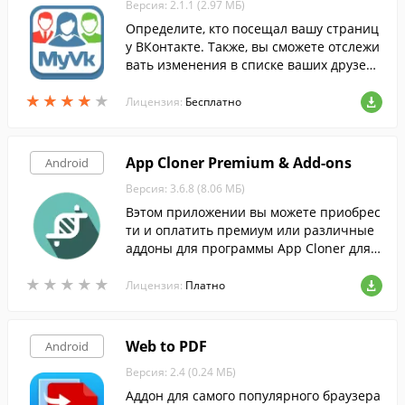
Версия: 2.1.1 (2.97 МБ)
Определите, кто посещал вашу страниц
у ВКонтакте. Также, вы сможете отслежи
вать изменения в списке ваших друзей,
что поможет определить, кто и когда уда
★
★
★
★
★
★
★
★
★
★
лился из ваших контактов.
Лицензия:
Бесплатно
App Cloner Premium & Add-ons
Android
Версия: 3.6.8 (8.06 МБ)
Вэтом приложении вы можете приобрес
ти и оплатить премиум или различные
аддоны для программы App Cloner для A
ndroid.
★
★
★
★
★
★
★
★
★
★
Лицензия:
Платно
Web to PDF
Android
Версия: 2.4 (0.24 МБ)
Аддон для самого популярного браузера