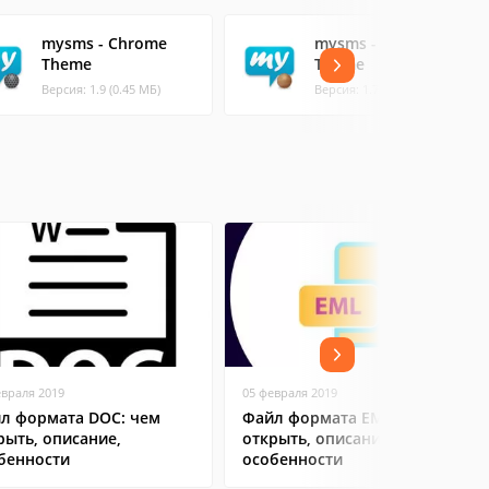
mysms - Chrome
mysms - Wooden
Theme
Theme
Версия: 1.9 (0.45 МБ)
Версия: 1.7 (1.44 МБ)
евраля 2019
05 февраля 2019
л формата DOC: чем
Файл формата EML: чем
рыть, описание,
открыть, описание,
бенности
особенности