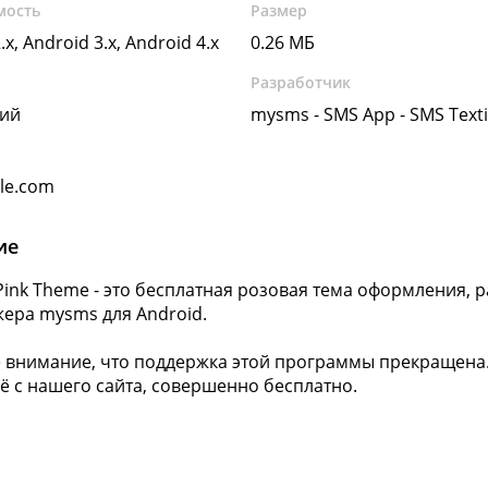
мость
Размер
.x, Android 3.x, Android 4.x
0.26 МБ
Разработчик
кий
mysms - SMS App - SMS Text
gle.com
ие
Pink Theme - это бесплатная розовая тема оформления, 
ера mysms для Android.
 внимание, что поддержка этой программы прекращена.
её с нашего сайта, совершенно бесплатно.