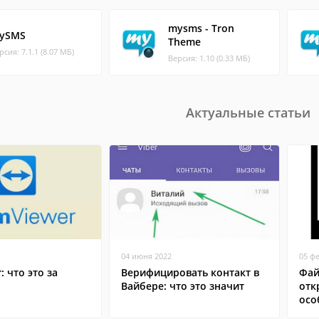
mysms - Tron
ySMS
Theme
рсия: 7.1.1 (8.07 МБ)
Версия: 1.10 (0.33 МБ)
Актуальные статьи
04 июня 2022
05 ф
: что это за
Верифицировать контакт в
Фай
Вайбере: что это значит
отк
осо