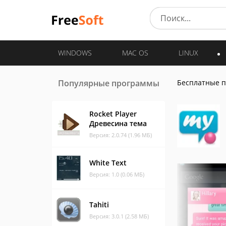
WINDOWS
MAC OS
LINUX
Популярные программы
Бесплатные 
Rocket Player
Древесина тема
Версия: 2.0.74 (1.96 МБ)
White Text
Версия: 1.0 (0.06 МБ)
Tahiti
Версия: 3.0.1 (2.58 МБ)