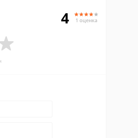
4
1 оценка
и