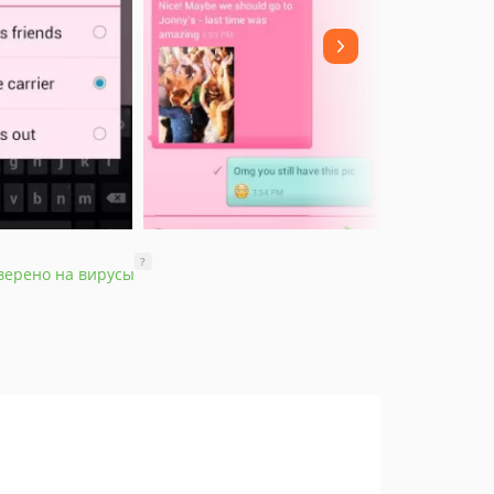
?
верено на вирусы