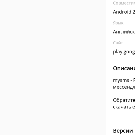
Совмести
Android 2
Язык
Английс
Сайт
play.goo
Описан
mysms - 
мессендж
Обратите
скачать 
Версии