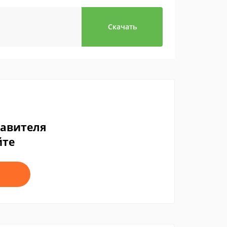
Скачать
тавителя
йте