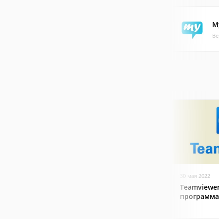
M
Ве
30 мая 2022
Teamviewer
программа