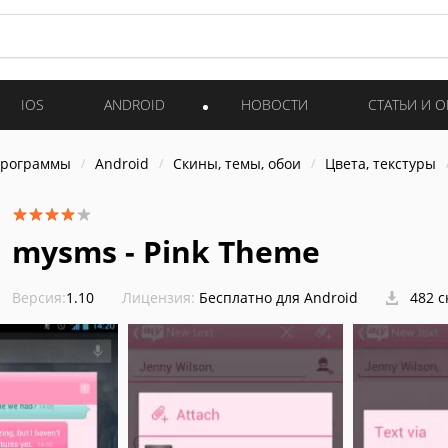
IOS
ANDROID
НОВОСТИ
СТАТЬИ И 
программы
Android
Скины, темы, обои
Цвета, текстуры
mysms - Pink Theme
Версия:
1.10
Лицензия:
Бесплатно для Android
482 с