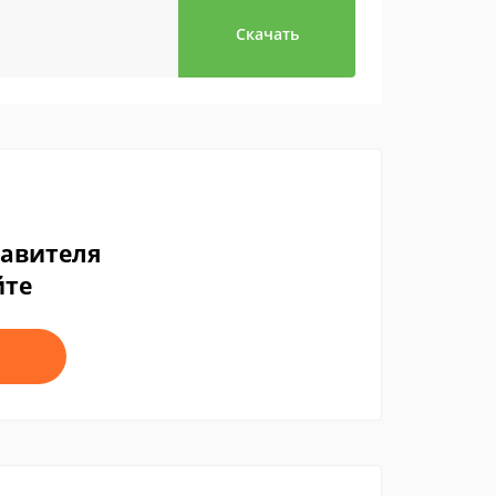
Скачать
тавителя
йте