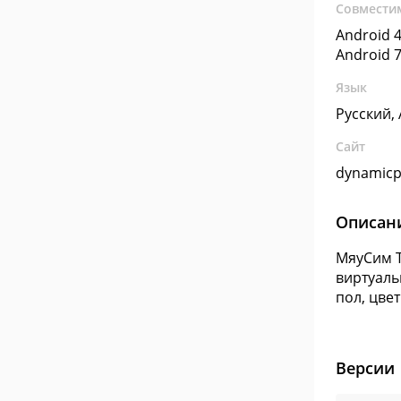
Совмести
Android 4
Android 7
Язык
Русский,
Сайт
dynamicp
Описан
МяуСим Т
виртуаль
пол, цве
Версии