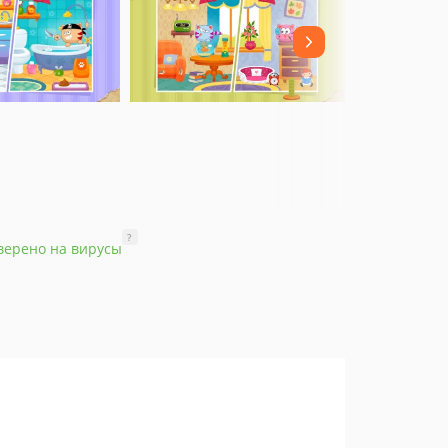
?
верено на вирусы