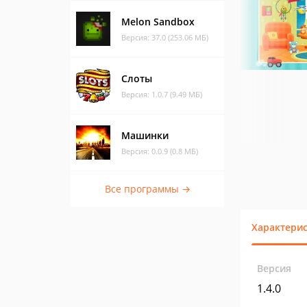
Melon Sandbox
Версия: 37.0 (253.06 МБ)
Слоты
Версия: 1.0.7 (9.49 МБ)
Машинки
Версия: 0.0.9 (0.8 МБ)
Все программы →
Характери
Версия
1.4.0