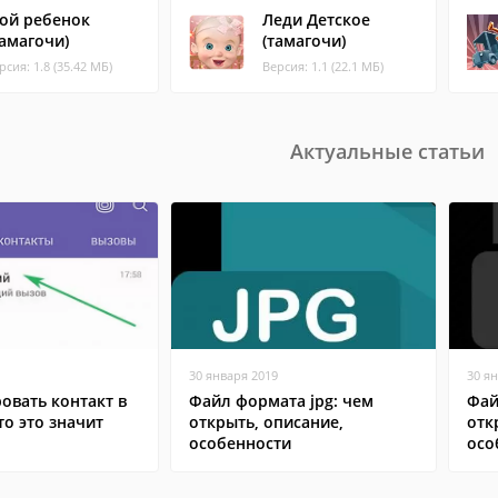
ой ребенок
Леди Детское
Тамагочи)
(тамагочи)
рсия: 1.8 (35.42 МБ)
Версия: 1.1 (22.1 МБ)
Актуальные статьи
30 января 2019
30 я
овать контакт в
Файл формата jpg: чем
Фай
то это значит
открыть, описание,
отк
особенности
осо