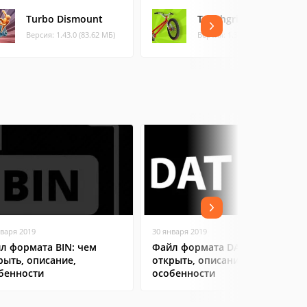
Turbo Dismount
Touchgrind BMX
Версия: 1.43.0 (83.62 МБ)
Версия: 1.39 (124.08 МБ)
нваря 2019
30 января 2019
л формата BIN: чем
Файл формата DAT: чем
рыть, описание,
открыть, описание,
бенности
особенности