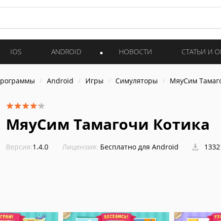
IOS
ANDROID
НОВОСТИ
СТАТЬИ И 
программы
Android
Игры
Симуляторы
МяуСим Тамаг
МяуСим Тамагочи Котика
Версия:
1.4.0
Лицензия:
Бесплатно для Android
1332