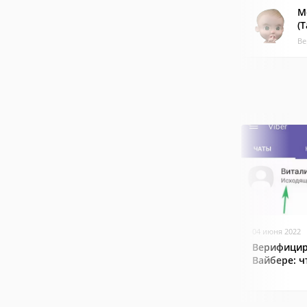
М
(
Ве
04 июня 2022
Верифицир
Вайбере: ч