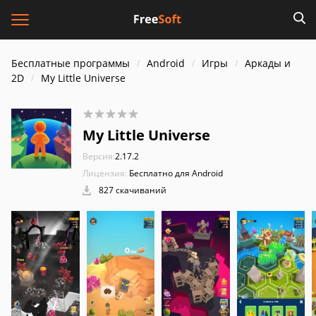
Бесплатные программы
Android
Игры
Аркады и
2D
My Little Universe
My Little Universe
Версия:
2.17.2
Лицензия:
Бесплатно для Android
827 скачиваний