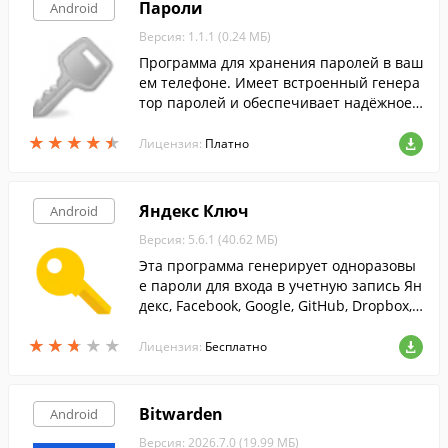
Пароли
Android
Версия: 1.1.1 (0.24 МБ)
Программа для хранения паролей в ваш
ем телефоне. Имеет встроенный генера
тор паролей и обеспечивает надёжное
шифрование по алгоритму DES.
★
★
★
★
★
★
★
★
★
★
Лицензия:
Платно
Яндекс Ключ
Android
Версия: 5.6.1 (40.62 МБ)
Эта программа генерирует одноразовы
е пароли для входа в учетную запись Ян
декс, Facebook, Google, GitHub, Dropbox,
ВКонтакте и пр.
★
★
★
★
★
★
★
★
★
★
Лицензия:
Бесплатно
Bitwarden
Android
Версия: 2026.7.0 (19.99 МБ)