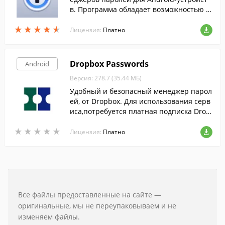
в. Программа обладает возможностью а
втоматической авторизации на веб-сай
★
★
★
★
★
★
★
★
★
★
тах всего одним нажатием на экран.
Лицензия:
Платно
Dropbox Passwords
Android
Версия: 278.7 (35.44 МБ)
Удобный и безопасный менеджер парол
ей, от Dropbox. Для использования серв
иса,потребуется платная подписка Drop
boxPlus.
★
★
★
★
★
★
★
★
★
★
Лицензия:
Платно
Все файлы предоставленные на сайте —
оригинальные, мы не переупаковываем и не
изменяем файлы.