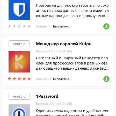
Программа для тех, кто заботится о сохр
анности своих данных в сети и имеет сл
ожные пароли для всех используемых с
ервисов.
★
★
★
★
★
★
★
★
★
★
Лицензия:
Бесплатно
Менеджер паролей Kulpu
Android
Версия: 1.0.0 (68.91 МБ)
Бесплатный и надёжный менеджер пар
олей для профессионалов в разных сфе
рах с защитой ваших данных и конфиде
нциальности.
★
★
★
★
★
★
★
★
★
★
Лицензия:
Бесплатно
1Password
Android
Версия: 7.9.4 (30.32 МБ)
Один из самых надежных и удобных мен
еджеров паролей для Android-устройст