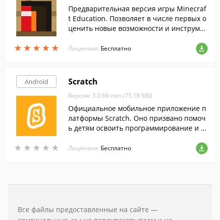
Предварительная версия игры Minecraf
t Education. Позволяет в числе первых о
ценить новые возможности и инструме
нты образовательной платформы.
★
★
★
★
★
★
★
★
★
★
Лицензия:
Бесплатно
Scratch
Android
Версия: 3.0.66-min (75.18 МБ)
Официальное мобильное приложение п
латформы Scratch. Оно призвано помоч
ь детям освоить программирование и с
оздавать собственные игры и интеракт
★
★
★
★
★
★
★
★
★
★
ивные истории, используя свои планше
Лицензия:
Бесплатно
ты Android.
Все файлы предоставленные на сайте —