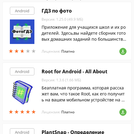
ГДЗ по фото
Android
Версия: 1.25.0 (49.9 МБ)
Приложение для учащихся школ и их ро
дителей. Здесь,вы найдете сборник гото
вых домашних заданий по большинству
школьных предметов.
★
★
★
★
★
★
★
★
★
★
Лицензия:
Платно
Root for Android - All About
Android
Версия: 1.3.6 (1.66 МБ)
Беаплатная программа, которая расска
жет вам, что такое Root, как его получит
ь на вашем мобильном устройстве на A
ndroid, а также зачем он нужен.
★
★
★
★
★
★
★
★
★
★
Лицензия:
Платно
PlantSnap - Определение
Android