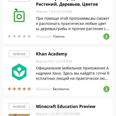
Растений, Деревьев, Цветов
Версия: 7.6.9 (53.59 МБ)
При помощи этой программы,вы сможет
е распознать практически любые цвет
ы, деревья,грибы и прочие растения со
всего мира,по фотографии.
★
★
★
★
★
★
★
★
★
★
Лицензия:
Платно
Khan Academy
Android
Версия: 8.4.1 (12.03 МБ)
Официальное мобильное приложение А
кадемии Хана. Здесь вы найдёте сотни б
есплатных лекций на практически люб
ые интересующие вас темы.
★
★
★
★
★
★
★
★
★
★
Лицензия:
Бесплатно
Minecraft Education Preview
Android
Версия: 1.21.80.1 (555.94 МБ)