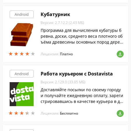
Кубатурник
Android
Версия: 2.7.12.2 (2.43 МБ)
Программа для вычисления кубатуры б
ревна, доски, среднего веса плотного об
ъёма древесины основных пород дерев
а.
★
★
★
★
★
★
★
★
★
★
Лицензия:
Платно
Работа курьером с Dostavista
Android
Версия: 2.129.0 (33.05 МБ)
Доставляйте посылки по своему городу
и получайте ежедневную оплату, зареги
стрировавшись в качестве курьера в да
нном сервисе.
★
★
★
★
★
★
★
★
★
★
Лицензия:
Бесплатно