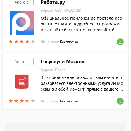
Работа.ру
Android
Версия: 6.3.1 (36.02 МБ)
Официальное приложение портала Rab
ota.ru. Узнайте подробнее о программе
и скачайте бесплатно на freesoft.ru!
★
★
★
★
★
★
★
★
★
★
Лицензия:
Бесплатно
Госуслуги Москвы
Android
Версия: После
Это приложение позволит вам начать п
ользоваться электронными услугами Мо
сквы в любой момент, прямо с вашего м
обильного устройства.
★
★
★
★
★
★
★
★
★
★
Лицензия:
Бесплатно