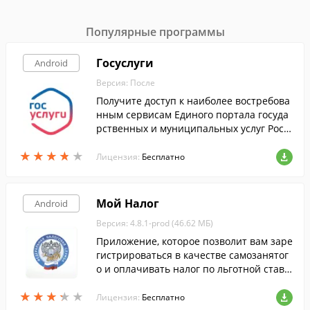
Популярные программы
Госуслуги
Android
Версия: После
Получите доступ к наиболее востребова
нным сервисам Единого портала госуда
рственных и муниципальных услуг Росс
ийской Федерации со своего смартфона
★
★
★
★
★
★
★
★
★
★
или планшета.
Лицензия:
Бесплатно
Мой Налог
Android
Версия: 4.8.1-prod (46.62 МБ)
Приложение, которое позволит вам заре
гистрироваться в качестве самозанятог
о и оплачивать налог по льготной ставк
е, быстро и просто.
★
★
★
★
★
★
★
★
★
★
Лицензия:
Бесплатно