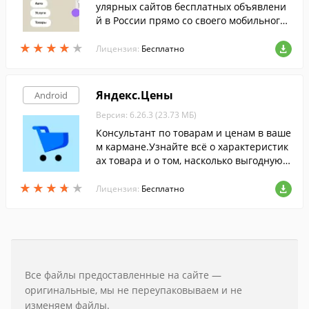
улярных сайтов бесплатных объявлени
й в России прямо со своего мобильного
устройства.
★
★
★
★
★
★
★
★
★
★
Лицензия:
Бесплатно
Яндекс.Цены
Android
Версия: 6.26.3 (23.73 МБ)
Консультант по товарам и ценам в ваше
м кармане.Узнайте всё о характеристик
ах товара и о том, насколько выгодную ц
ену на него вам предлагает тот или ино
★
★
★
★
★
★
★
★
★
★
й магазин.
Лицензия:
Бесплатно
Все файлы предоставленные на сайте —
оригинальные, мы не переупаковываем и не
изменяем файлы.