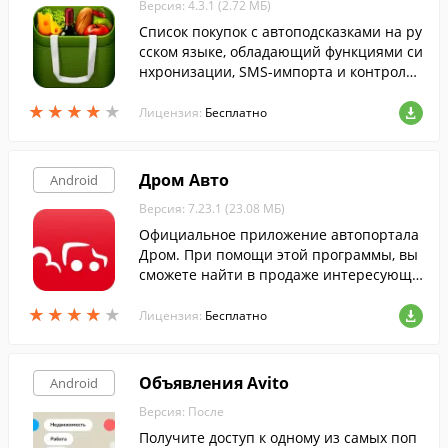
Версия: 4.3.1 (2.72 МБ)
Cписок покупок с автоподсказками на ру
сском языке, обладающий функциями си
нхронизации, SMS-импорта и контроля
расходов.
★
★
★
★
★
★
★
★
★
★
Лицензия:
Бесплатно
Дром Авто
Android
Версия: 7.23.1 (23.08 МБ)
Официальное приложение автопортала
Дром. При помощи этой программы, вы
сможете найти в продаже интересующи
й автомобиль, либо создать объявление
★
★
★
★
★
★
★
★
★
★
о продаже собственного транспортного
Лицензия:
Бесплатно
средства.
Объявления Avito
Android
Версия: После
Получите доступ к одному из самых поп