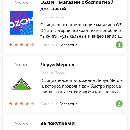
OZON – магазин с бесплатной
Android
доставкой
Версия: После
Официальное приложение магазина OZ
ON.ru, которое позволит вам приобрета
ть книги, музыкальные и видео записи,
игры, товары для дома и детей, космети
★
★
★
★
★
★
★
★
★
★
Лицензия:
Бесплатно
ку, ювелирные изделия и многое другое.
Леруа Мерлен
Android
Версия: После
Официальное приложение Леруа Мерле
н, которое позволит вам быстро просма
тривать каталог компании и выполнять
поиск товаров по штрих-коду.
★
★
★
★
★
★
★
★
★
★
Лицензия:
Бесплатно
За покупками
Android