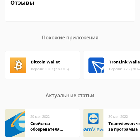
Отзывы
Похожие приложения
Bitcoin Wallet
TronLink Walle
Версия: 10.03 (2.89 МБ)
Версия: 3.2.2 (20.6
Актуальные статьи
20 мая 2022
30 мая 2022
Свойства
Teamviewer: чт
обозревателя
за программа
Internet Explorer где