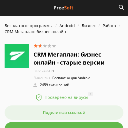
Бесплатные программы
Android
Бизнес
Работа
CRM Мегаплан: бизнес онлайн
CRM Мегаплан: бизнес
онлайн - старые версии
Версия:
8.0.1
Лицензия:
Бесплатно для Android
2459 скачиваний
?
Проверено на вирусы
Поделиться ссылкой