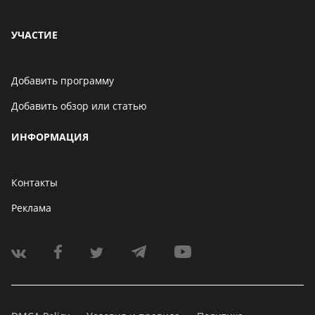
УЧАСТИЕ
Добавить программу
Добавить обзор или статью
ИНФОРМАЦИЯ
Контакты
Реклама