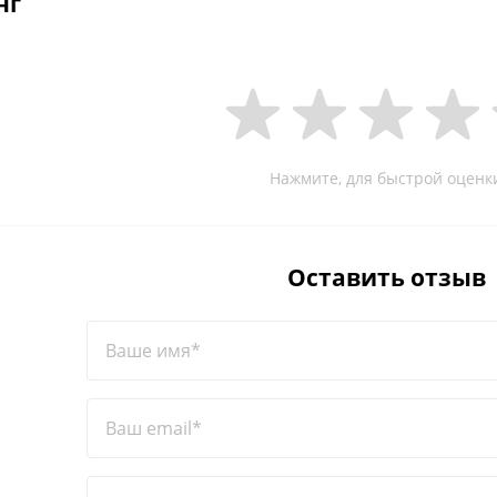
нг
Нажмите, для быстрой оценк
Оставить отзыв
Ваше имя*
Ваш email*