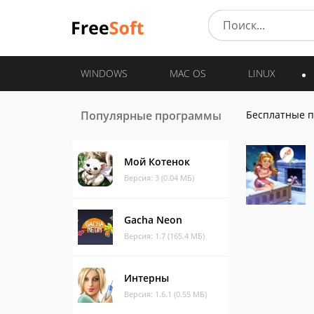
WINDOWS
MAC OS
LINUX
Популярные программы
Бесплатные 
Мой Котенок
Версия: 3 (0.04 МБ)
Gacha Neon
Версия: 1.7 (165.4 МБ)
Интерны
Версия: 1.6.1 (0.55 МБ)