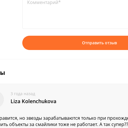
Комментарий*
Отправить отзыв
вы
3 года назад
Liza Kolenchukova
равится, но звезды зарабатываются только при прохожде
ить объекты за смайлики тоже не работает. А так супер?