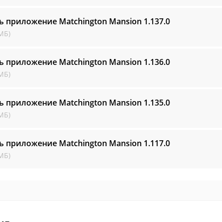
ь приложение Matchington Mansion
1.137.0
МБ)
ь приложение Matchington Mansion
1.136.0
МБ)
ь приложение Matchington Mansion
1.135.0
МБ)
ь приложение Matchington Mansion
1.117.0
МБ)