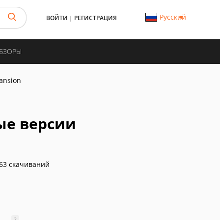
Русский
ВОЙТИ
|
РЕГИСТРАЦИЯ
ОБЗОРЫ
ansion
рые версии
63 скачиваний
?