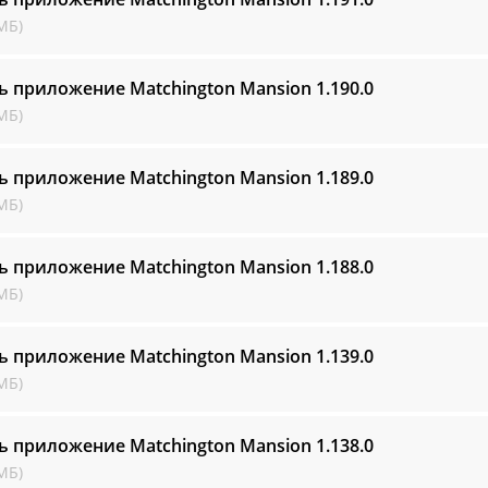
МБ)
ь приложение Matchington Mansion
1.190.0
МБ)
ь приложение Matchington Mansion
1.189.0
МБ)
ь приложение Matchington Mansion
1.188.0
МБ)
ь приложение Matchington Mansion
1.139.0
МБ)
ь приложение Matchington Mansion
1.138.0
МБ)