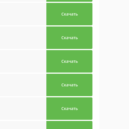
Скачать
Скачать
Скачать
Скачать
Скачать