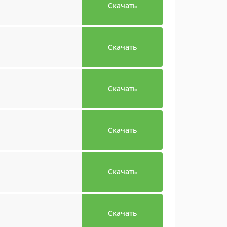
Скачать
Скачать
Скачать
Скачать
Скачать
Скачать