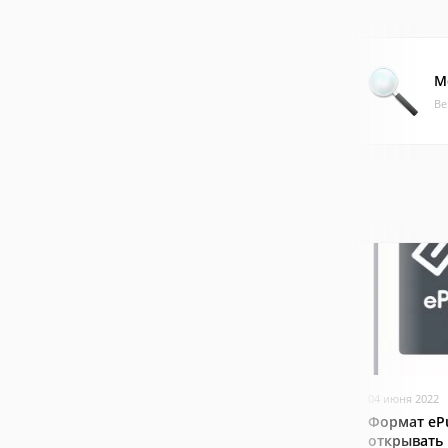
M
Ве
04 июня 2022
Формат ePu
открывать