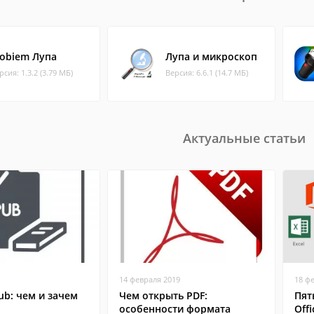
obiem Лупа
Лупа и микроскоп
рсия: 1.3.2 (3.79 МБ)
Версия: 6.6.1 (14.7 МБ)
Актуальные статьи
14 февраля 2019
18 ф
b: чем и зачем
Чем открыть PDF:
Пят
особенности формата
Offi