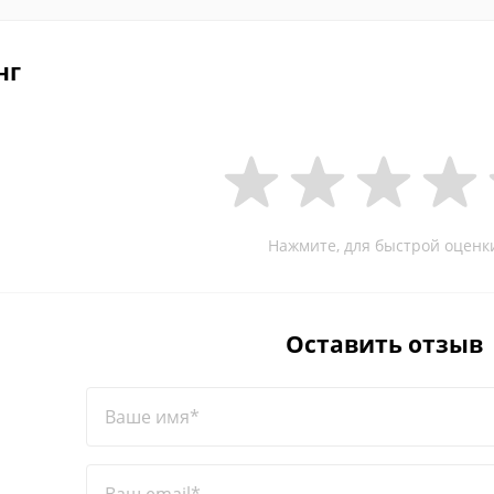
нг
Нажмите, для быстрой оценк
Оставить отзыв
Ваше имя*