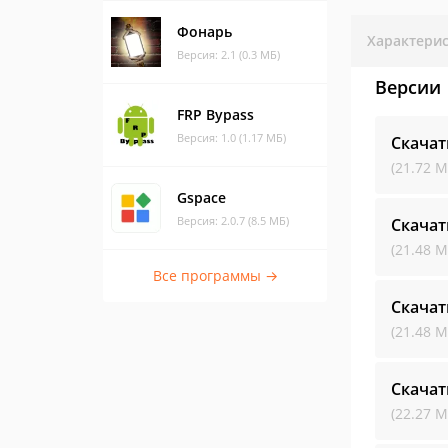
Фонарь
Характери
Версия: 2.1 (0.3 МБ)
Версии
FRP Bypass
Версия: 1.0 (1.17 МБ)
Скачат
(21.72 М
Gspace
Версия: 2.0.7 (8.5 МБ)
Скачат
(21.48 М
Все программы →
Скачат
(21.48 М
Скачат
(22.27 М