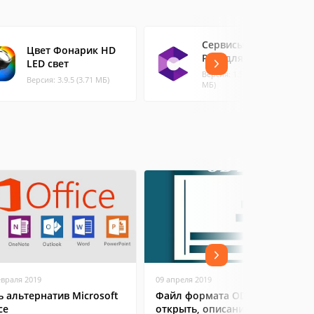
Сервисы Google
Цвет Фонарик HD
Play для AR
LED свет
Версия: 1.55.261 (48.28
Версия: 3.9.5 (3.71 МБ)
МБ)
евраля 2019
09 апреля 2019
ь альтернатив Microsoft
Файл формата ODT: чем
ce
открыть, описание,