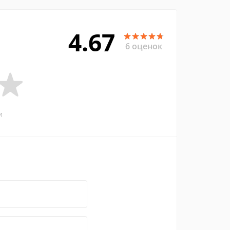
4.67
6 оценок
и