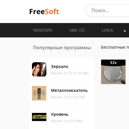
WINDOWS
MAC OS
LINUX
Популярные программы
Бесплатные 
Зеркало
Версия: 2.3.12 (13.32 МБ)
Металлоискатель
Версия: 1.6.9 (13.6 МБ)
Уровень
Версия: 1.6 (0.33 МБ)