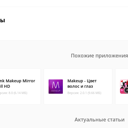
вы
Похожие приложения
ink Makeup Mirror
Makeup - Цвет
ll HD
волос и глаз
рсия: 8.0 (6.14 МБ)
Версия: 2.0.1 (9.66 МБ)
Актуальные статьи