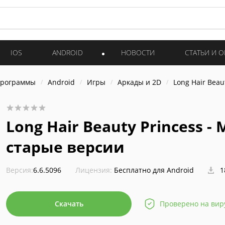
IOS
ANDROID
НОВОСТИ
СТАТЬИ И 
программы
Android
Игры
Аркады и 2D
Long Hair Beau
Long Hair Beauty Princess -
старые версии
Версия:
6.6.5096
Лицензия:
Бесплатно для Android
1
Скачать
Проверено на вир