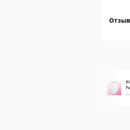
Отзы
P
Fu
Ве