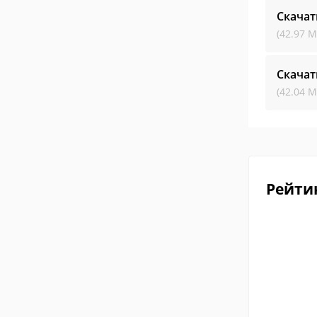
Скачат
(42.97 М
Скачат
(42.04 М
Рейти