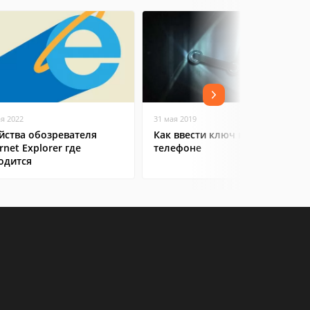
ая 2022
31 мая 2019
йства обозревателя
Как ввести ключ в Steam на
rnet Explorer где
телефоне
одится