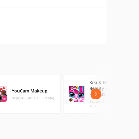
Kiki & Fifi Pet
Beauty Salon -
YouCam Makeup
Haircut & Makeup
Версия: 6.45.3 (135.19 МБ)
Версия: 5.0.4012 (74.73
МБ)