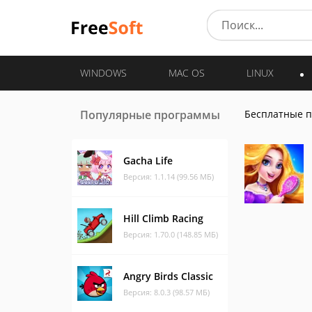
WINDOWS
MAC OS
LINUX
Популярные программы
Бесплатные 
Gacha Life
Версия: 1.1.14 (99.56 МБ)
Hill Climb Racing
Версия: 1.70.0 (148.85 МБ)
Angry Birds Classic
Версия: 8.0.3 (98.57 МБ)