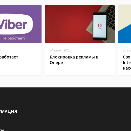
8
04 июня 2022
20 м
работает
Блокировка рекламы в
Сво
Опере
Inte
нах
РМАЦИЯ
ты