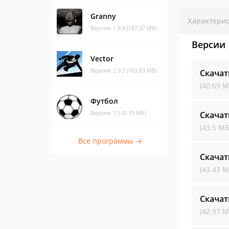
Granny
Характери
Версия: 1.8.9 (187.57 МБ)
Версии
Vector
Версия: 2.9.5 (163.83 МБ)
Скачат
(40.69 М
Футбол
Версия: 1.5 (0.35 МБ)
Скачат
(43.5 МБ
Все программы →
Скачат
(43.43 М
Скачат
(42.97 М