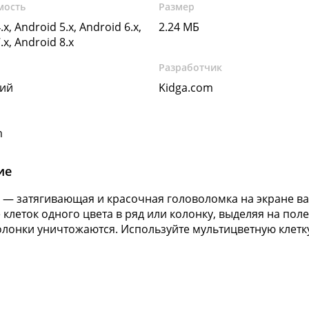
мость
Размер
.x, Android 5.x, Android 6.x,
2.24 МБ
.x, Android 8.x
Разработчик
кий
Kidga.com
m
ие
 — затягивающая и красочная головоломка на экране в
е клеток одного цвета в ряд или колонку, выделяя на по
олонки уничтожаются. Используйте мультицветную клетк