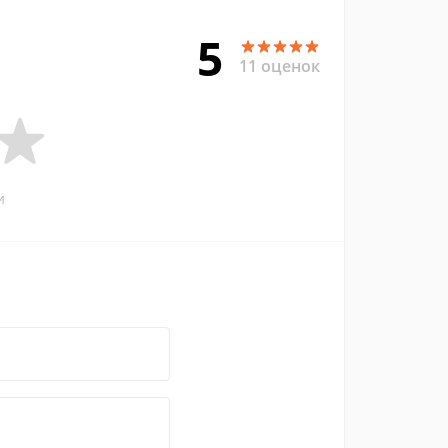
5
11 оценок
и