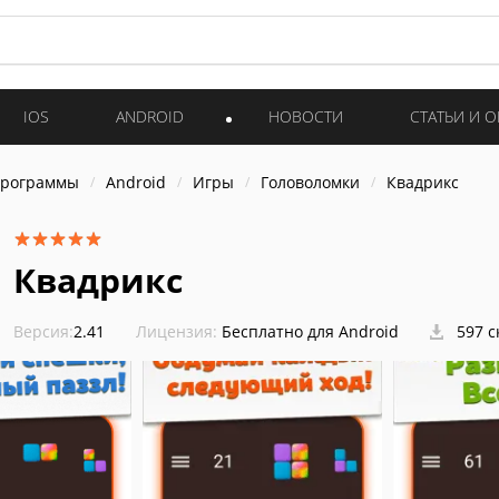
IOS
ANDROID
НОВОСТИ
СТАТЬИ И 
программы
Android
Игры
Головоломки
Квадрикс
Квадрикс
Версия:
2.41
Лицензия:
Бесплатно для Android
597 с