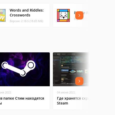
Words and Riddles:
Puzzle Family
Crosswords
Версия: 1.2.2 (21 МБ)
Версия: 2.18.5 (18.83 МБ)
юня 2022
04 июня 2022
 в папке Стим находятся
Где хранятся скриншоты в
ы
Steam