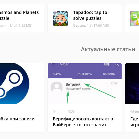
osmos and Planets
Tapadoo: tap to
uzzle
solve puzzles
рсия: 1.1.4 (6.93 МБ)
Версия: 1.3 (17.66 МБ)
Актуальные статьи
04 июня 2022
06 и
бка при записи
Верифицировать контакт в
Где
Вайбере: что это значит
игр