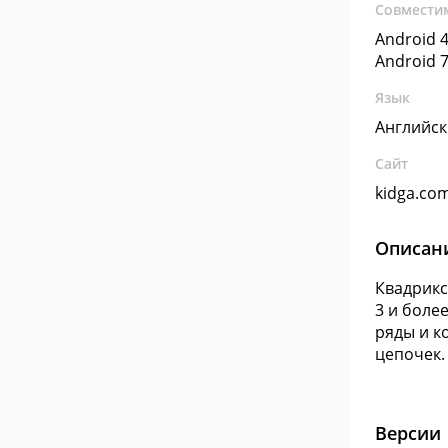
Совмести
Android 4
Android 7
Язык
Английс
Сайт
kidga.co
Описан
Квадрикс
3 и боле
ряды и к
цепочек.
Версии