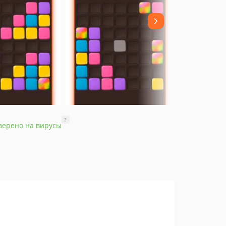
?
верено на вирусы