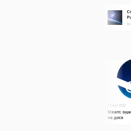
C
P
Ве
19 мая 2022
Steam: оши
на диск