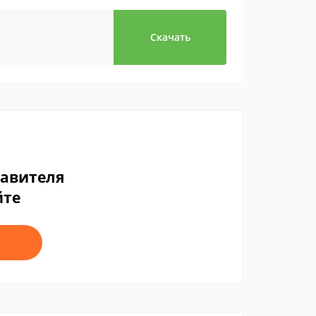
Скачать
тавителя
йте