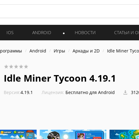
IOS
ANDROID
НОВОСТИ
СТАТЬИ И 
программы
Android
Игры
Аркады и 2D
Idle Miner Tyc
Idle Miner Tycoon 4.19.1
Версия:
4.19.1
Лицензия:
Бесплатно для Android
312