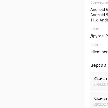
Совмести
Android 6
Android 9
11.x, And
Язык
Другое, 
Сайт
idlemine
Версии
Скачат
(199.88 
Скачат
(202.52 