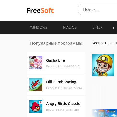
WINDOWS
MAC OS
LINUX
Популярные программы
Бесплатные 
Gacha Life
Версия: 1.1.14 (99.56 МБ)
Hill Climb Racing
Версия: 1.70.0 (148.85 МБ)
Angry Birds Classic
Версия: 8.0.3 (98.57 МБ)