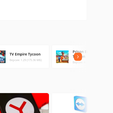
Prison Empire
TV Empire Tycoon
Tycoon
Версия: 1.29 (175.36 МБ)
Версия: 4.2.6 (188.26 МБ)