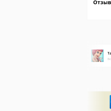
Отзы
T
Ве