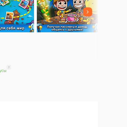
?
усы