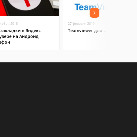
екабря 2018
27 февраля 2019
 закладки в Яндекс
Teamviewer для Ubuntu
узере на Андроид
ефон