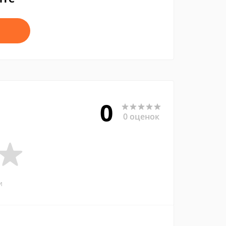
0
0 оценок
и