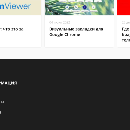
04 июня 2022
28 д
: что это за
Визуальные закладки для
Где
Google Chrome
бра
тел
РМАЦИЯ
ты
а