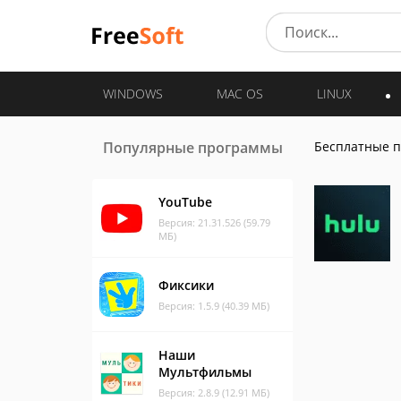
WINDOWS
MAC OS
LINUX
Популярные программы
Бесплатные 
YouTube
Версия: 21.31.526 (59.79
МБ)
Фиксики
Версия: 1.5.9 (40.39 МБ)
Наши
Мультфильмы
Версия: 2.8.9 (12.91 МБ)