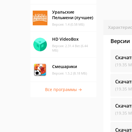
Уральские
Пельмени (лучшее)
Версия: 1.4 (0.58 МБ)
Характери
HD VideoBox
Версии
Версия: 2.31.4 Bet (6.44
МБ)
Скачат
(19.35 М
Смешарики
Версия: 1.5.2 (8.18 МБ)
Скачат
(19.35 М
Все программы →
Скачат
(19.35 М
Скачат