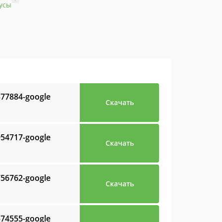
усы
377884-google
Скачать
954717-google
Скачать
756762-google
Скачать
574555-google