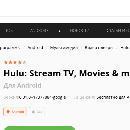
IOS
ANDROID
НОВОСТИ
СТАТЬИ И 
программы
Android
Мультимедиа
Видео плееры
Hulu
Hulu: Stream TV, Movies & 
Для Android
Версия:
6.31.0+17377884-google
Лицензия:
Бесплатно для A
Android
iOS