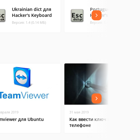
Ukrainian dict для
Portuguese dict для
Hacker's Keyboard
Hacker's Keyboard
Версия: 1.4 (0.14 МБ)
Версия: 1.4 (0.54 МБ)
евраля 2019
31 мая 2019
mviewer для Ubuntu
Как ввести ключ в Steam на
телефоне