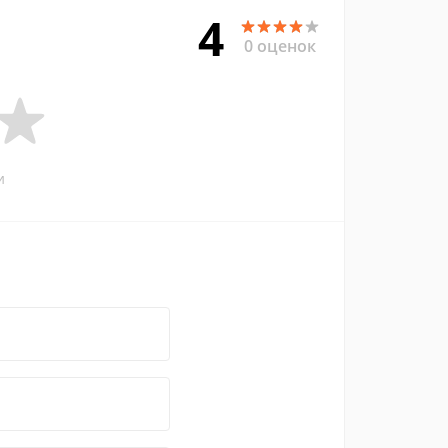
4
0 оценок
и