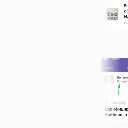
E
d
H
Ве
04 июня 2022
Верифицир
Вайбере: ч