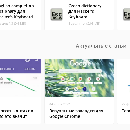
nglish completion
Czech dictionary
ictionary для
для Hacker's
acker's Keyboard
Keyboard
рсия: 1.3 (0.6 МБ)
Версия: 1.4 (2.05 МБ)
Актуальные статьи
04 июня 2022
27 ф
овать контакт в
Визуальные закладки для
Tea
то это значит
Google Chrome