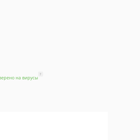
?
верено на вирусы