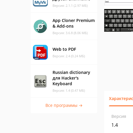
Версия: 2.1.1 (2.97 МБ)
App Cloner Premium
& Add-ons
Версия: 3.6.8 (8.06 МБ)
Web to PDF
Версия: 2.4 (0.24 МБ)
Russian dictionary
для Hacker's
Keyboard
Версия: 1.4 (0.47 МБ)
Характери
Все программы →
Версия
1.4