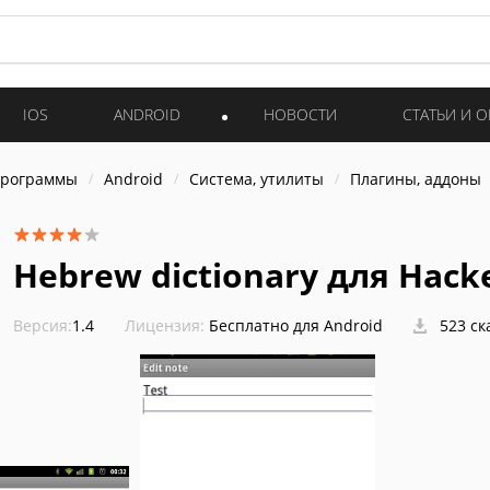
IOS
ANDROID
НОВОСТИ
СТАТЬИ И 
программы
Android
Система, утилиты
Плагины, аддоны
Hebrew dictionary для Hack
Версия:
1.4
Лицензия:
Бесплатно для Android
523 ск