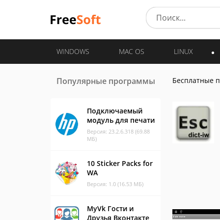
WINDOWS
MAC OS
LINUX
Популярные программы
Бесплатные 
Подключаемый
модуль для печати
Версия: 23.2.6.318 (69.88
МБ)
10 Sticker Packs for
WA
Версия: 1.0 (16.53 МБ)
MyVk Гости и
Друзья Вконтакте