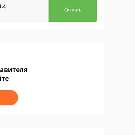
1.4
Скачать
тавителя
йте