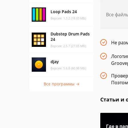
Loop Pads 24
Все файл
Версия: 1.3.2 (18.03 МБ)
Dubstep Drum Pads
24
Не раз
Версия: 2.5.7 (27.05 МБ)
Логоти
djay
Groovep
Версия: 5.6.8 (60.98 МБ)
Провер
Поэтом
Все программы →
Статьи и 
Где в па