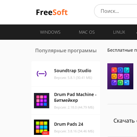
WINDOWS
MAC OS
LINUX
Популярные программы
Бесплатные 
Soundtrap Studio
Версия: 5.8.1 (30.41 МБ)
Drum Pad Machine -
Битмейкер
Версия: 2.18.0 (44.79 МБ)
Скачать 
Drum Pads 24
Версия: 3.8.16 (34.46 МБ)