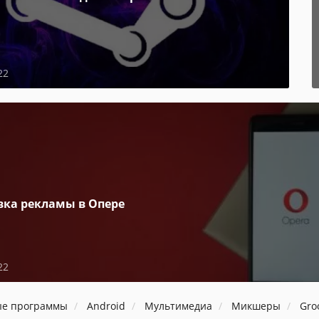
22
вка рекламы в Опере
22
ые программы
Android
Мультимедиа
Микшеры
Gro