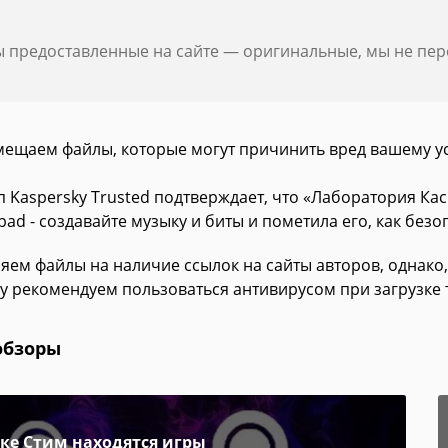
ы предоставленные на сайте — оригинальные, мы не пе
мещаем файлы, которые могут причинить вред вашему у
п Kaspersky Trusted подтверждает, что «Лаборатория К
ad - создавайте музыку и биты и пометила его, как без
яем файлы на наличие ссылок на сайты авторов, однако,
у рекомендуем пользоваться антивирусом при загрузке 
обзоры
пке Стим находятся игры