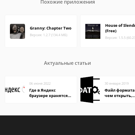
Похожие приложения
House of Slend
Granny: Chapter Two
(Free)
Версия: 1.2.7 (134.4 МБ)
Версия: 1.5.5 (60.2
Актуальные статьи
06 июня 2022
30 января 2019
Где в Яндекс
Файл формата
браузере хранятся
чем открыть,
пароли
описание,
особенности