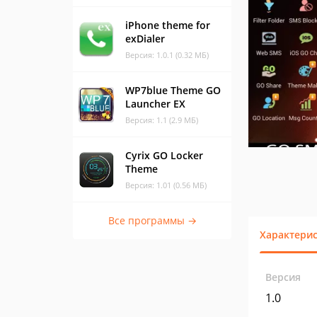
iPhone theme for
exDialer
Версия: 1.0.1 (0.32 МБ)
WP7blue Theme GO
Launcher EX
Версия: 1.1 (2.9 МБ)
Cyrix GO Locker
Theme
Версия: 1.01 (0.56 МБ)
Все программы →
Характери
Версия
1.0