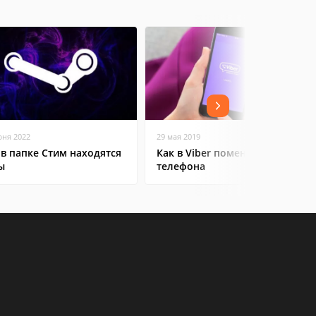
юня 2022
29 мая 2019
 в папке Стим находятся
Как в Viber поменять номер
ы
телефона