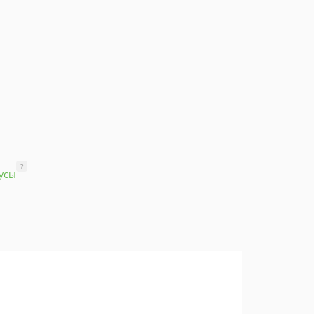
?
усы