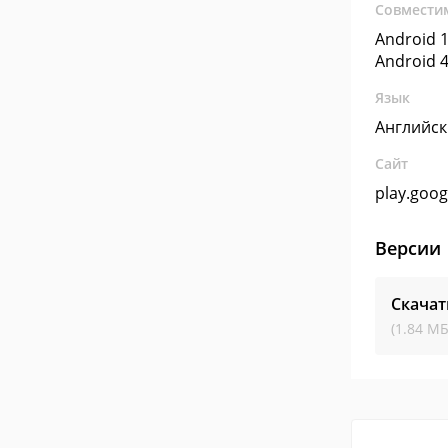
Совмести
Android 1
Android 4
Язык
Английс
Сайт
play.goo
Версии
Скачат
(1.84 МБ