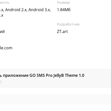
мость
Размер
.x, Android 2.x, Android 3.x,
1.84Мб
.x
Разработчик
кий
ZT.art
gle.com
ь приложение GO SMS Pro JellyB Theme
1.0
)