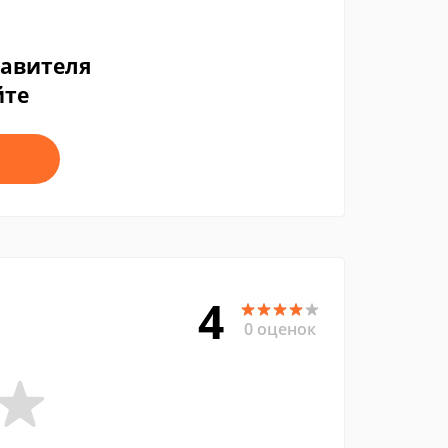
тавителя
йте
4
0 оценок