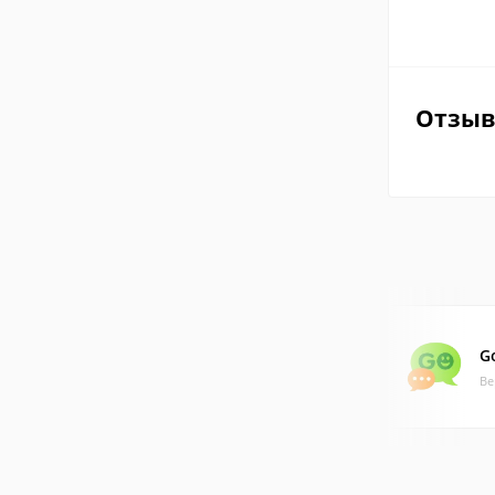
Отзы
G
Ве