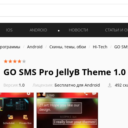
IOS
ANDROID
НОВОСТИ
СТАТЬИ И 
программы
Android
Скины, темы, обои
Hi-Tech
GO SMS
GO SMS Pro JellyB Theme 1.0
Версия:
1.0
Лицензия:
Бесплатно для Android
492 ск