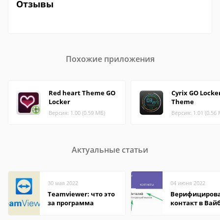
Отзывы
Похожие приложения
Red heart Theme GO
Cyrix GO Locke
Locker
Theme
Версия: 1.00 (0.59 МБ)
Версия: 1.01 (0.56
Актуальные статьи
30 мая 2022
04 июня 2022
Teamviewer: что это
Верифициров
за программа
контакт в Вай
что это значит