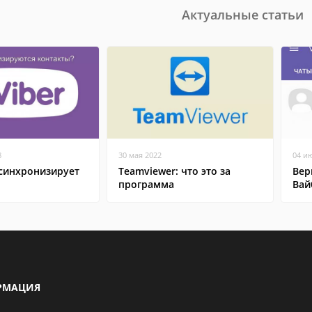
Актуальные статьи
8
30 мая 2022
04 и
 синхронизирует
Teamviewer: что это за
Вер
программа
Вай
РМАЦИЯ