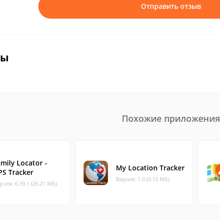
Отправить отзыв
вы
Похожие приложения
mily Locator -
My Location Tracker
PS Tracker
Версия: 1.0 (0.15 МБ)
рсия: 6.39.1 (26.21 МБ)