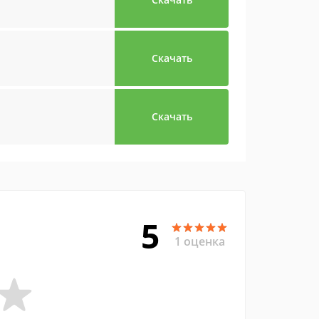
Скачать
Скачать
5
1 оценка