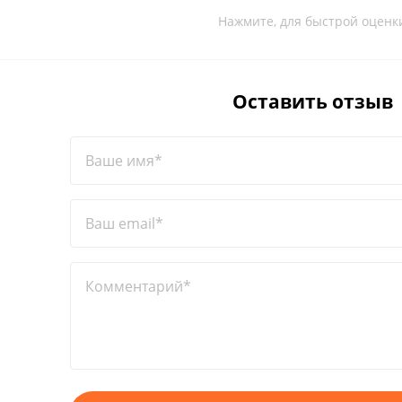
Нажмите, для быстрой оценк
Оставить отзыв
Ваше имя*
Ваш email*
Комментарий*