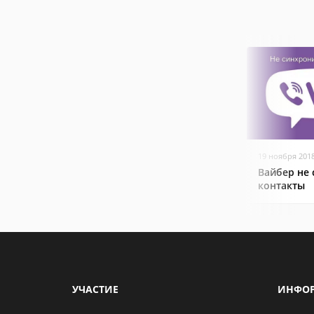
19 ноября 201
Вайбер не
контакты
УЧАСТИЕ
ИНФО