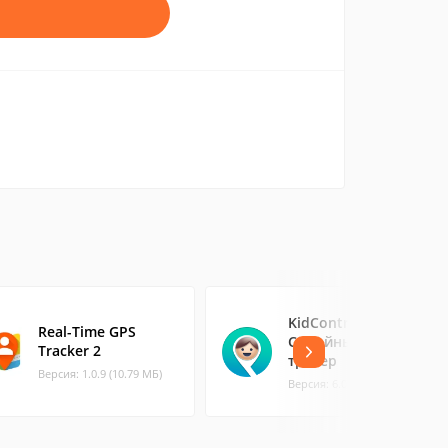
KidControl
Real-Time GPS
Семейный GPS
Tracker 2
трекер
Версия: 1.0.9 (10.79 МБ)
Версия: 6.0.8 (37.17 МБ)