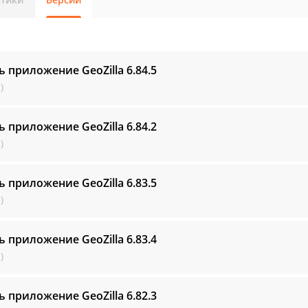
ь приложение GeoZilla
6.84.5
)
ь приложение GeoZilla
6.84.2
)
ь приложение GeoZilla
6.83.5
)
ь приложение GeoZilla
6.83.4
)
ь приложение GeoZilla
6.82.3