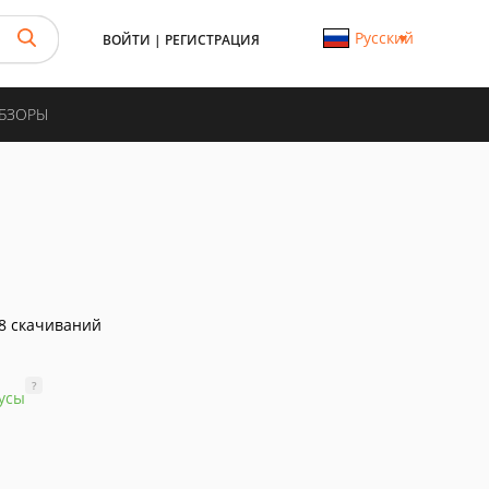
Русский
ВОЙТИ
|
РЕГИСТРАЦИЯ
ОБЗОРЫ
8 скачиваний
?
усы