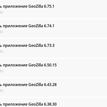
ь приложение GeoZilla
6.75.1
Б)
ь приложение GeoZilla
6.74.1
Б)
ь приложение GeoZilla
6.73.3
Б)
ь приложение GeoZilla
6.50.15
Б)
ь приложение GeoZilla
6.43.28
Б)
ь приложение GeoZilla
6.38.30