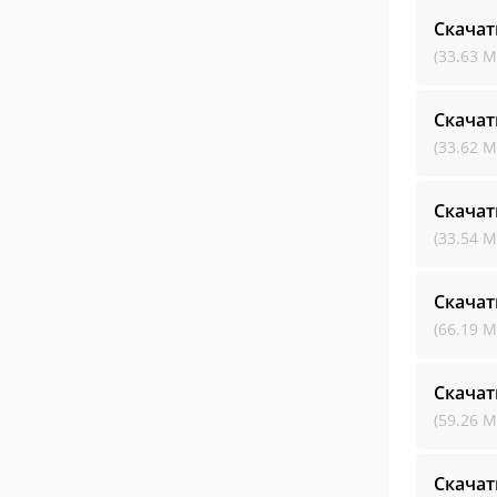
Скачат
(33.63 М
Скачат
(33.62 М
Скачат
(33.54 М
Скачат
(66.19 М
Скачат
(59.26 М
Скачат