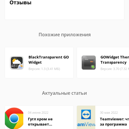
Отзывы
Похожие приложения
BlackTransparent GO
GOWidget Them
Widget
Transparency
Версия: 1.3 (3.41 МБ)
Версия: 3.70 (7.32
Актуальные статьи
04 июня 2022
30 мая 2022
Гугл хром не
Teamviewer: чт
открывает
за программа