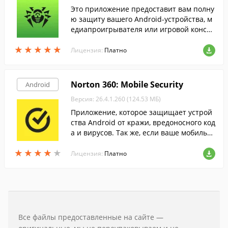
Это приложение предоставит вам полну
ю защиту вашего Android-устройства, м
едиапроигрывателя или игровой консол
и на платформе Android TV.
★
★
★
★
★
★
★
★
★
★
Лицензия:
Платно
Norton 360: Mobile Security
Android
Версия: 26.4.1.260 (124.53 МБ)
Приложение, которое защищает устрой
ства Android от кражи, вредоносного код
а и вирусов. Так же, если ваше мобильн
ое устройство будет украдено или потер
★
★
★
★
★
★
★
★
★
★
яно - его можно будет найти удаленно.
Лицензия:
Платно
Все файлы предоставленные на сайте —