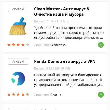
Clean Master - Антивирус &
Android
Очистка кэша и мусора
Версия: 7.5.3 (23.02 МБ)
Удобная и быстрая программа, которая
поможет улучшить скорость работы ваш
его устройства и производительность в
о время работы игр и прочих программ.
★
★
★
★
★
★
★
★
★
★
Лицензия:
Бесплатно
Panda Dome антивирус и VPN
Android
Версия: 3.12.0 (39.69 МБ)
Бесплатный антивирус и блокировщик
приложений от компании Panda Securit
y, предназначенный для мобильных уст
ройств на Android.
★
★
★
★
★
★
★
★
★
★
Лицензия:
Платно