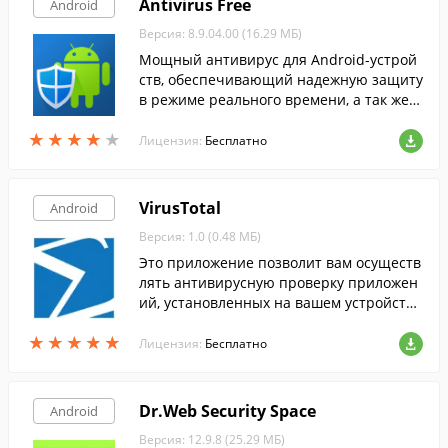
Antivirus Free
Android
Версия: 8.9.04.00 (16.29 МБ)
Мощный антивирус для Android-устрой
ств, обеспечивающий надежную защиту
в режиме реального времени, а так же ф
ункцией сканирования.
★
★
★
★
★
★
★
★
★
★
Лицензия:
Бесплатно
VirusTotal
Android
Версия: 1.0 (0.48 МБ)
Это приложение позволит вам осуществ
лять антивирусную проверку приложен
ий, установленных на вашем устройств
е, используя все возможности сервиса Vi
★
★
★
★
★
★
★
★
★
★
rustotal.
Лицензия:
Бесплатно
Dr.Web Security Space
Android
Версия: 12.9.8 (25.29 МБ)