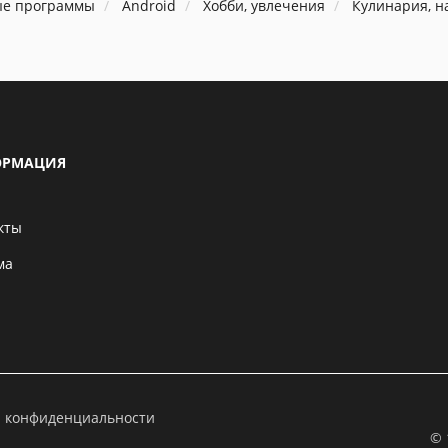
ые программы
Android
Хобби, увлечения
Кулинария, н
РМАЦИЯ
кты
ма
а конфиденциальности
© 