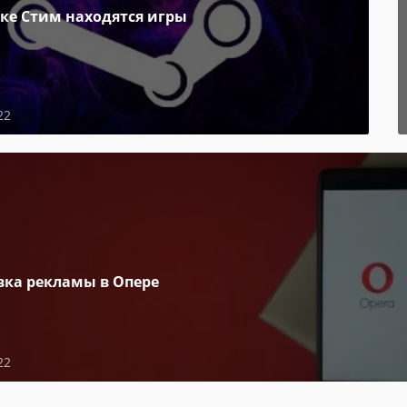
пке Стим находятся игры
22
вка рекламы в Опере
22