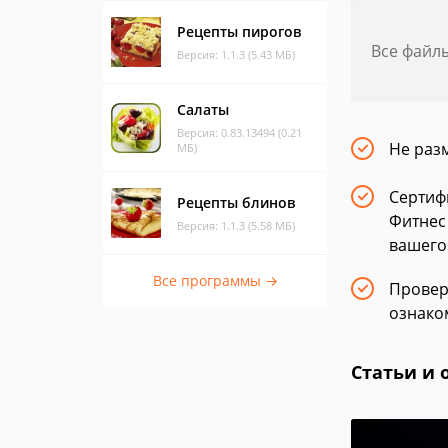
Рецепты пирогов
Все файл
Версия: 1.1.3 (5.43 МБ)
Салаты
Версия: 0.83.13494 (0.21
Не раз
МБ)
Сертиф
Рецепты блинов
Фитнес
Версия: 1.1.3 (5.58 МБ)
вашего
Все программы →
Провер
ознако
Статьи и 