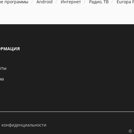
ые программы
Android
Интернет
Радио, ТВ
Europa 
РМАЦИЯ
кты
ма
а конфиденциальности
© 