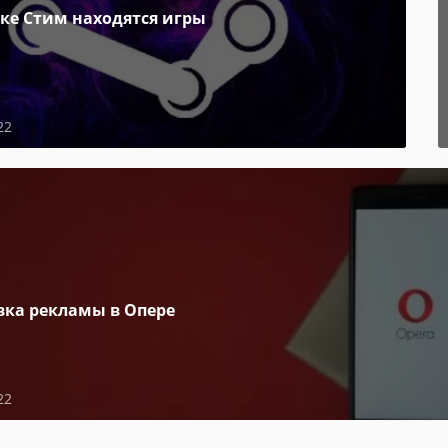
пке Стим находятся игры
22
вка рекламы в Опере
22