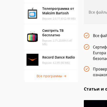
Телепрограмма от
Все файл
Maksim Bartosh
Версия: 2.0.17.43 (2.48 МБ)
Смотреть ТВ
бесплатно
Все фа
Версия: 2.71.25339 (1.47
МБ)
Сертиф
Europa
Record Dance Radio
безопа
Версия: 4.2.85 (80 МБ)
Провер
ознако
Все программы →
Статьи и 