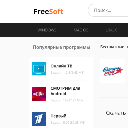
WINDOWS
MAC OS
LINUX
Популярные программы
Бесплатные 
Онлайн ТВ
Версия: 1.2.4 (6.63 МБ)
СМОТРИМ для
Android
Версия: 16 (37.21 МБ)
Скачать 
Первый
Версия: 5.99 (80.85 МБ)