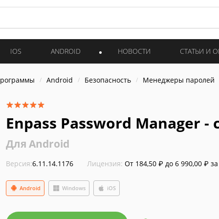
IOS
ANDROID
НОВОСТИ
СТАТЬИ И 
программы
Android
Безопасность
Менеджеры паролей
Enpass Password Manager -
Для Android
Версия:
6.11.14.1176
Лицензия:
От 184,50 ₽ до 6 990,00 ₽ за
Android
Windows
iOS