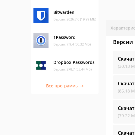
Bitwarden
Версия: 2026.7.0 (19.99 МБ)
Характери
1Password
Версии
Версия: 7.9.4 (30.32 МБ)
Скачат
Dropbox Passwords
(30.13 М
Версия: 278.7 (35.44 МБ)
Скачат
Все программы →
(86.18 М
Скачат
(79.22 М
Скачат