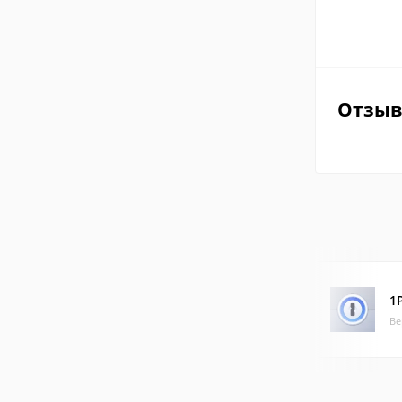
Отзы
1
Ве