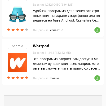
Версия: 1.93210430 (6.94 МБ)
Удобная программа для чтения электро
нных книг на экране смартфонов или пл
аншетов на базе Android. Скачайте бесп
латно с FreeSoft.
★
★
★
★
★
★
★
★
★
★
Лицензия:
Бесплатно
Wattpad
Android
Версия: 11.14.1 (132.42 МБ)
Эта программа откроет вам доступ к ми
ллионам лучших книг всех жанров, кото
рые вы сможете читать прямо со своего
Android-гаджета, совершенно бесплатн
★
★
★
★
★
★
★
★
★
★
о.
Лицензия:
Платно