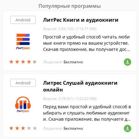
Популярные программы
ЛитРес Книги и аудиокниги
Android
Версия: 3.84.1(0)- (116.71 МБ)
Простой и удобный способ читать люби
мые книги прямо на вашем устройстве.
Скачав приложение, вы получаете досту
п к полному каталогу русскоязычных кн
★
★
★
★
★
★
★
★
★
★
иг ЛитРес от горячих новинок до класси
Лицензия:
Бесплатно
ки.
Литрес Слушай аудиокниги
Android
онлайн
Версия: 3.78.0(1)- (122.02 МБ)
Перед вами простой и удобный способ в
ыбирать и слушать любимые аудиокниг
и. Скачав приложение, вы получаете до
ступ к каталогу аудиокниг, включающем
★
★
★
★
★
★
★
★
★
★
Лицензия:
Бесплатно
у более 13000 наименований.