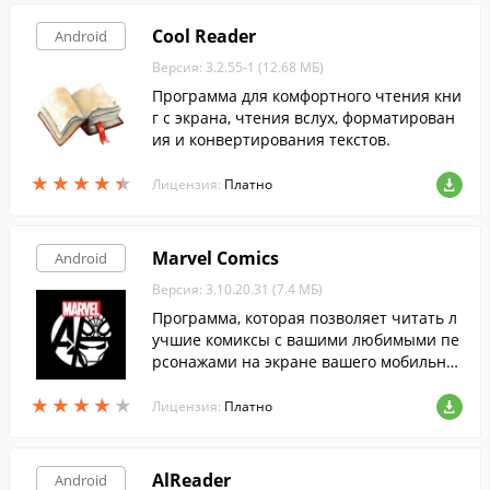
Cool Reader
Android
Версия: 3.2.55-1 (12.68 МБ)
Программа для комфортного чтения кни
г с экрана, чтения вслух, форматирован
ия и конвертирования текстов.
★
★
★
★
★
★
★
★
★
★
Лицензия:
Платно
Marvel Comics
Android
Версия: 3.10.20.31 (7.4 МБ)
Программа, которая позволяет читать л
учшие комиксы с вашими любимыми пе
рсонажами на экране вашего мобильног
о устройства.
★
★
★
★
★
★
★
★
★
★
Лицензия:
Платно
AlReader
Android