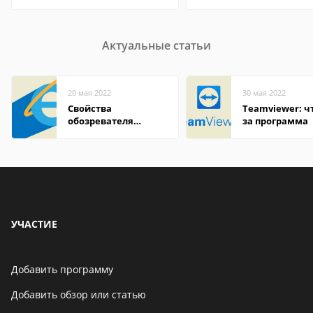
Актуальные статьи
20 мая 2022
30 мая 2022
Свойства
Teamviewer: чт
обозревателя
за программа
Internet Explorer где
находится
УЧАСТИЕ
Добавить программу
Добавить обзор или статью