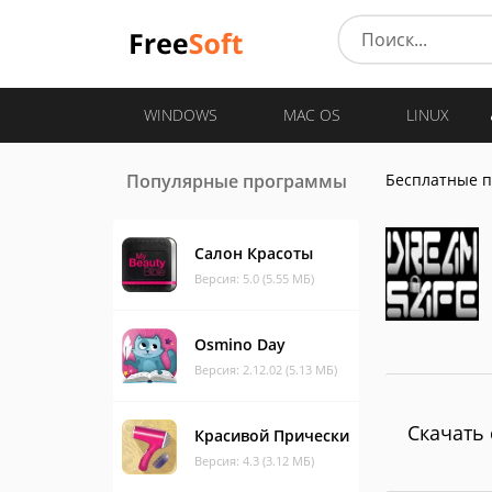
WINDOWS
MAC OS
LINUX
Популярные программы
Бесплатные 
Салон Красоты
Версия: 5.0 (5.55 МБ)
Osmino Day
Версия: 2.12.02 (5.13 МБ)
Скачать 
Красивой Прически
Версия: 4.3 (3.12 МБ)