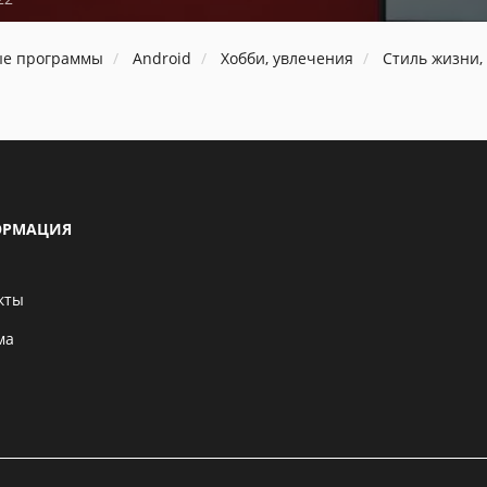
ые программы
Android
Хобби, увлечения
Стиль жизни,
РМАЦИЯ
кты
ма