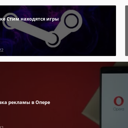
пке Стим находятся игры
22
вка рекламы в Опере
22