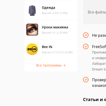
Одежда
Все файл
Версия: 2.9 (6.12 МБ)
Уроки макияжа
Версия: 4.1 (2.78 МБ)
Не раз
FreeSof
Bee IN
Приложе
Версия: 0.13.4 (15.23 МБ)
и зловр
Лаборат
Все программы →
Dream Sa
Провер
ознако
Статьи и 