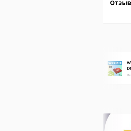
Отзы
W
D
Ве