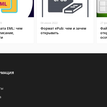
19
04 июня 2022
27 ф
ата EML: чем
Формат ePub: чем и зачем
Фай
писание,
открывать
отк
ти
осо
РМАЦИЯ
ты
а