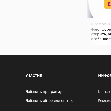
05 февраля 20
Файл форм
открыть, о
особеннос
УЧАСТИЕ
ИНФО
Добавить программу
Контак
Добавить обзор или статью
Реклам