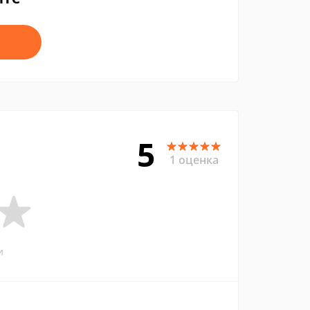
5
1 оценка
и