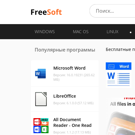
WINDOWS
MAC OS
LINUX
Популярные программы
Бесплатные 
Microsoft Word
Версия: 16.0.19231 (265.62
МБ)
LibreOffice
Версия: 6.1.0.0 (57.12 МБ)
All Document
Reader - One Read
Версия: 1.1.2 (17.13 МБ)