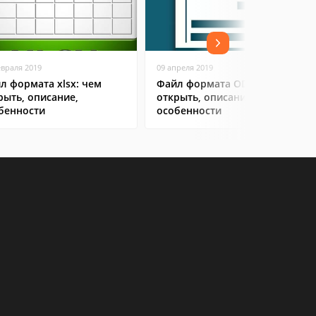
евраля 2019
09 апреля 2019
л формата xlsx: чем
Файл формата ODT: чем
рыть, описание,
открыть, описание,
бенности
особенности