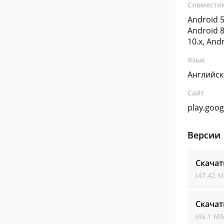
Совмести
Android 5
Android 8
10.x, And
Язык
Английс
Сайт
play.goo
Версии
Скачат
(47.42 М
Скачат
(46.1 МБ