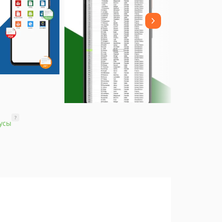
?
усы