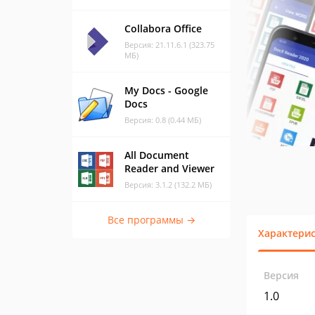
Collabora Office
Версия: 21.11.6.1 (323.75
МБ)
My Docs - Google
Docs
Версия: 0.8 (0.44 МБ)
All Document
Reader and Viewer
Версия: 3.1.2 (132.2 МБ)
Все программы →
Характери
Версия
1.0