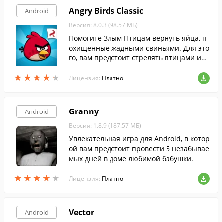
Angry Birds Classic
Android
Версия: 8.0.3 (98.57 МБ)
Помогите Злым Птицам вернуть яйца, п
охищенные жадными свиньями. Для это
го, вам предстоит стрелять птицами из
рогатки, уничтожая свиней.
★
★
★
★
★
★
★
★
★
★
Лицензия:
Платно
Granny
Android
Версия: 1.8.9 (187.57 МБ)
Увлекательная игра для Android, в котор
ой вам предстоит провести 5 незабывае
мых дней в доме любимой бабушки.
★
★
★
★
★
★
★
★
★
★
Лицензия:
Платно
Vector
Android