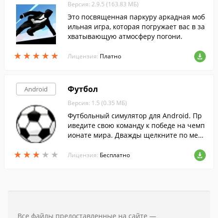
Версия: 2.9.5 (163.83 МБ)
Это посвященная паркуру аркадная моб
ильная игра, которая погружает вас в за
хватывающую атмосферу погони.
★
★
★
★
★
★
★
★
★
★
Лицензия:
Платно
Футбол
Android
Версия: 1.5 (0.35 МБ)
Футбольный симулятор для Android. Пр
иведите свою команду к победе на чемп
ионате мира. Дважды щелкните по мест
у, куда вы хотите направить мяч.
★
★
★
★
★
★
★
★
★
★
Лицензия:
Бесплатно
Все файлы предоставленные на сайте —