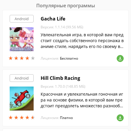
Популярные программы
Gacha Life
Android
Версия: 1.1.14 (99.56 МБ)
Увлекательная игра, в которой вам пред
стоит создать собственного персонажа в
аниме-стиле, нарядить его по своему вк
усу и исследовать различные локации, в
★
★
★
★
★
★
★
★
★
★
заимодействуя с другими персонажами.
Лицензия:
Бесплатно
Hill Climb Racing
Android
Версия: 1.70.0 (148.85 МБ)
Красочная и увлекательная гоночная иг
ра на основе физики, в которой вам пре
дстоит преодолеть множество разнообр
азных трасс.
★
★
★
★
★
★
★
★
★
★
Лицензия:
Платно