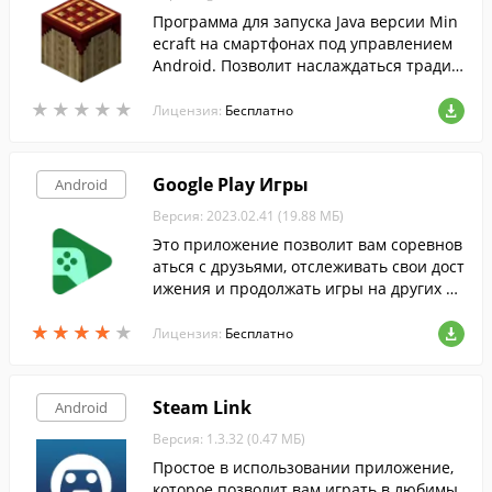
Программа для запуска Java версии Min
ecraft на смартфонах под управлением
Android. Позволит наслаждаться традиц
ионными возможностями популярной и
★
★
★
★
★
★
★
★
★
★
гры-песочницы в любом месте и в любо
Лицензия:
Бесплатно
е время.
Google Play Игры
Android
Версия: 2023.02.41 (19.88 МБ)
Это приложение позволит вам соревнов
аться с друзьями, отслеживать свои дост
ижения и продолжать игры на других ус
тройствах с того момента, на котором в
★
★
★
★
★
★
★
★
★
★
ы остановились.
Лицензия:
Бесплатно
Steam Link
Android
Версия: 1.3.32 (0.47 МБ)
Простое в использовании приложение,
которое позволит вам играть в любимы