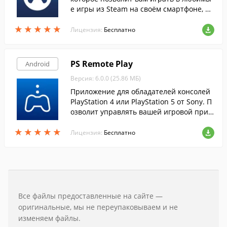
е игры из Steam на своём смартфоне, пл
аншете или Smart TV.
★
★
★
★
★
★
★
★
★
★
Лицензия:
Бесплатно
PS Remote Play
Android
Версия: 6.0.0 (25.86 МБ)
Приложение для обладателей консолей
PlayStation 4 или PlayStation 5 от Sony. П
озволит управлять вашей игровой прис
тавкой и даже запускать любимые игры
★
★
★
★
★
★
★
★
★
★
на экране смартфона.
Лицензия:
Бесплатно
Все файлы предоставленные на сайте —
оригинальные, мы не переупаковываем и не
изменяем файлы.