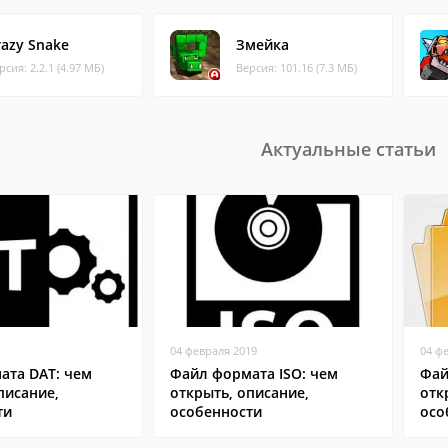
razy Snake
Змейка
рсия: 2.2.1 (4.97 МБ)
Версия: 101.16 (7.3 МБ)
Актуальные статьи
04 февраля 2019
04 ф
ата DAT: чем
Файл формата ISO: чем
Фай
писание,
открыть, описание,
отк
ти
особенности
осо