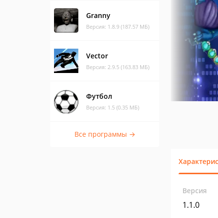
Granny
Версия: 1.8.9 (187.57 МБ)
Vector
Версия: 2.9.5 (163.83 МБ)
Футбол
Версия: 1.5 (0.35 МБ)
Все программы →
Характери
Версия
1.1.0