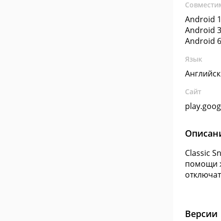
Совмести
Android 1
Android 3
Android 6
Язык
Английс
Сайт
play.goo
Описан
Classic 
помощи ж
отключат
Версии