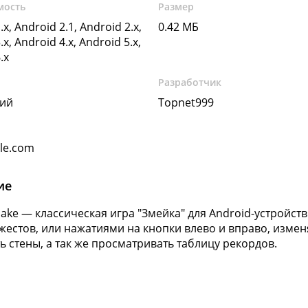
мость
Размер
.x, Android 2.1, Android 2.x,
0.42 МБ
.x, Android 4.x, Android 5.x,
.x
Разработчик
кий
Topnet999
gle.com
ие
Snake — классическая игра "Змейка" для Android-устройст
естов, или нажатиями на кнопки влево и вправо, изменя
ь стены, а так же просматривать таблицу рекордов.