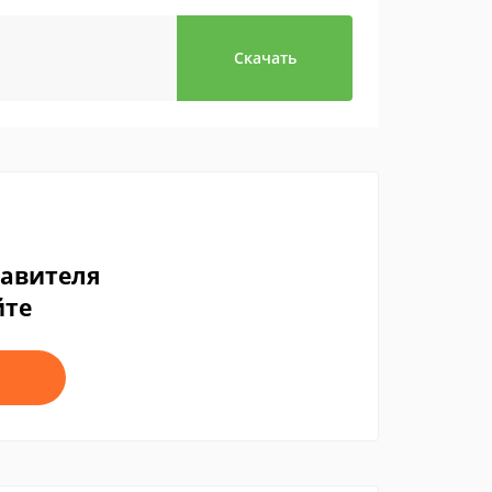
Скачать
тавителя
йте