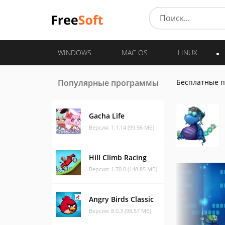
WINDOWS
MAC OS
LINUX
Популярные программы
Бесплатные 
Gacha Life
Версия: 1.1.14 (99.56 МБ)
Hill Climb Racing
Версия: 1.70.0 (148.85 МБ)
Angry Birds Classic
Версия: 8.0.3 (98.57 МБ)