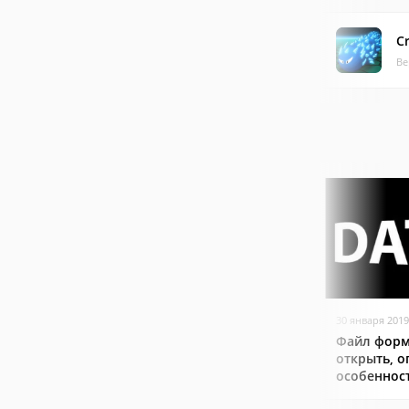
C
Ве
30 января 2019
Файл форм
открыть, о
особеннос