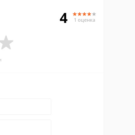
4
1 оценка
и