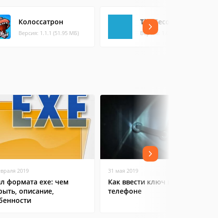
Колоссатрон
The Second
Версия: 1.1.1 (51.95 МБ)
Версия: 1.0.2 (0.37 МБ)
евраля 2019
31 мая 2019
л формата exe: чем
Как ввести ключ в Steam на
рыть, описание,
телефоне
бенности