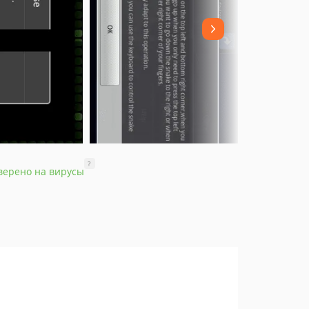
?
верено на вирусы